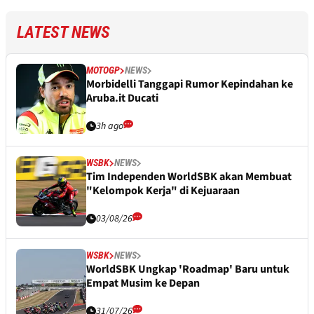
LATEST NEWS
MOTOGP
NEWS
Morbidelli Tanggapi Rumor Kepindahan ke
Aruba.it Ducati
3h ago
WSBK
NEWS
Tim Independen WorldSBK akan Membuat
"Kelompok Kerja" di Kejuaraan
03/08/26
WSBK
NEWS
WorldSBK Ungkap 'Roadmap' Baru untuk
Empat Musim ke Depan
31/07/26