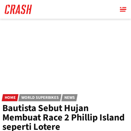
Skip
to
main
content
HOME
WORLD SUPERBIKES
NEWS
Bautista Sebut Hujan
Membuat Race 2 Phillip Island
seperti Lotere