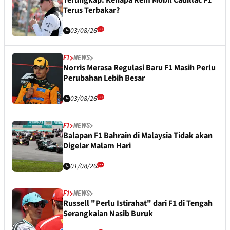
Terungkap: Kenapa Rem Mobil Cadillac F1
Terus Terbakar?
03/08/26
F1
NEWS
Norris Merasa Regulasi Baru F1 Masih Perlu
Perubahan Lebih Besar
03/08/26
F1
NEWS
Balapan F1 Bahrain di Malaysia Tidak akan
Digelar Malam Hari
01/08/26
F1
NEWS
Russell "Perlu Istirahat" dari F1 di Tengah
Serangkaian Nasib Buruk