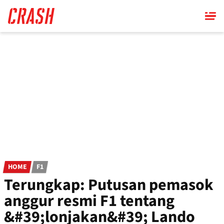
Skip
to
main
content
HOME
F1
Terungkap: Putusan pemasok
anggur resmi F1 tentang
&#39;lonjakan&#39; Lando