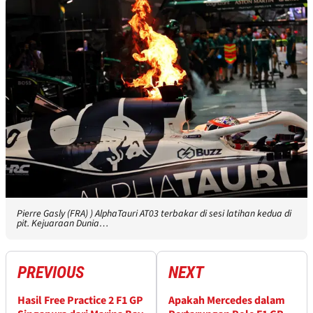
Pierre Gasly (FRA) ) AlphaTauri AT03 terbakar di sesi latihan kedua di
pit. Kejuaraan Dunia…
PREVIOUS
NEXT
Hasil Free Practice 2 F1 GP
Apakah Mercedes dalam