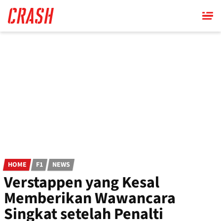
Skip
to
main
content
HOME
F1
NEWS
Verstappen yang Kesal
Memberikan Wawancara
Singkat setelah Penalti