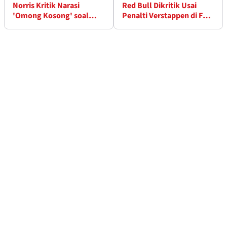
Norris Kritik Narasi
Red Bull Dikritik Usai
'Omong Kosong' soal
Penalti Verstappen di F1
Keunggulan McLaren
GP Arab Saudi