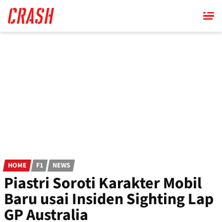
Skip
to
main
content
HOME
F1
NEWS
Piastri Soroti Karakter Mobil
Baru usai Insiden Sighting Lap
GP Australia