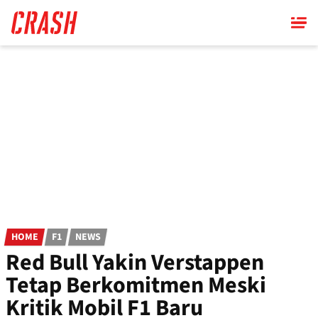
Skip
to
main
content
HOME
F1
NEWS
Red Bull Yakin Verstappen
Tetap Berkomitmen Meski
Kritik Mobil F1 Baru