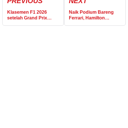
PREVIOUS
NEXT
Klasemen F1 2026
Naik Podium Bareng
setelah Grand Prix
Ferrari, Hamilton
China di Shanghai
Kembali ke Performa
Terbaiknya