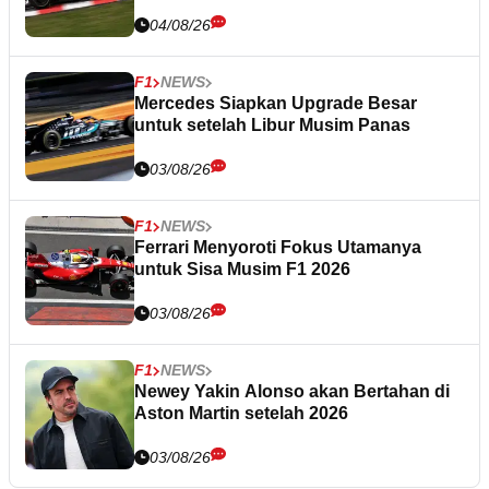
04/08/26
F1
NEWS
Mercedes Siapkan Upgrade Besar
untuk setelah Libur Musim Panas
03/08/26
F1
NEWS
Ferrari Menyoroti Fokus Utamanya
untuk Sisa Musim F1 2026
03/08/26
F1
NEWS
Newey Yakin Alonso akan Bertahan di
Aston Martin setelah 2026
03/08/26