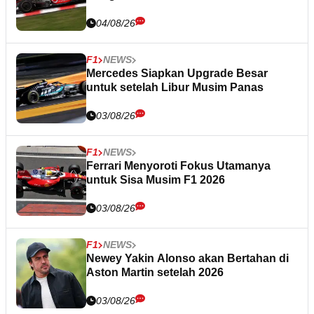
04/08/26
F1
NEWS
Mercedes Siapkan Upgrade Besar
untuk setelah Libur Musim Panas
03/08/26
F1
NEWS
Ferrari Menyoroti Fokus Utamanya
untuk Sisa Musim F1 2026
03/08/26
F1
NEWS
Newey Yakin Alonso akan Bertahan di
Aston Martin setelah 2026
03/08/26