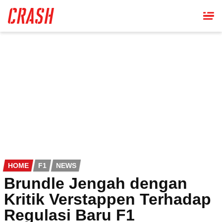
Skip
to
main
content
HOME
F1
NEWS
Brundle Jengah dengan
Kritik Verstappen Terhadap
Regulasi Baru F1