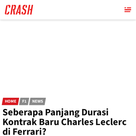
Skip
to
main
content
HOME
F1
NEWS
Seberapa Panjang Durasi
Kontrak Baru Charles Leclerc
di Ferrari?