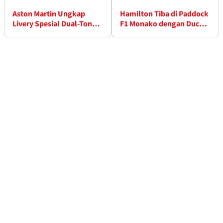
Aston Martin Ungkap
Hamilton Tiba di Paddock
Livery Spesial Dual-Tone
F1 Monako dengan Ducati
untuk GP Monako
Super Langka