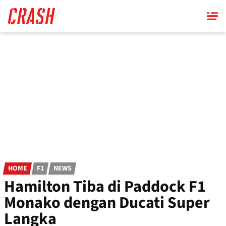
Skip
to
main
content
HOME
F1
NEWS
Hamilton Tiba di Paddock F1
Monako dengan Ducati Super
Langka