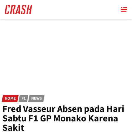
Skip
to
main
content
HOME
F1
NEWS
Fred Vasseur Absen pada Hari
Sabtu F1 GP Monako Karena
Sakit