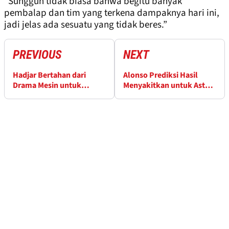
"Sungguh tidak biasa bahwa begitu banyak
pembalap dan tim yang terkena dampaknya hari ini,
jadi jelas ada sesuatu yang tidak beres.”
PREVIOUS
NEXT
Hadjar Bertahan dari
Alonso Prediksi Hasil
Drama Mesin untuk
Menyakitkan untuk Aston
Podium Pertamanya di
Martin usai GP Monako
Red Bull