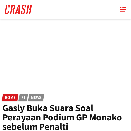
Skip
to
main
content
HOME
F1
NEWS
Gasly Buka Suara Soal
Perayaan Podium GP Monako
sebelum Penalti