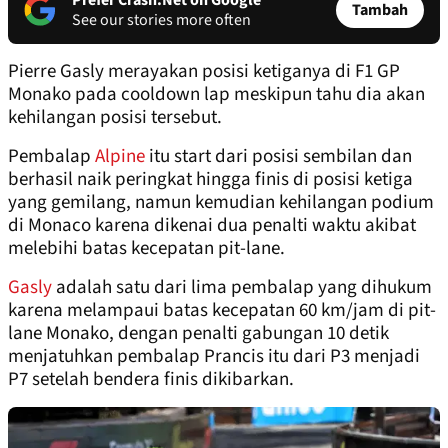
Prefer Crash.Net on Google
Tambah
See our stories more often
Pierre Gasly merayakan posisi ketiganya di F1 GP
Monako pada cooldown lap meskipun tahu dia akan
kehilangan posisi tersebut.
Pembalap
Alpine
itu start dari posisi sembilan dan
berhasil naik peringkat hingga finis di posisi ketiga
yang gemilang, namun kemudian kehilangan podium
di Monaco karena dikenai dua penalti waktu akibat
melebihi batas kecepatan pit-lane.
Gasly
adalah satu dari lima pembalap yang dihukum
karena melampaui batas kecepatan 60 km/jam di pit-
lane Monako, dengan penalti gabungan 10 detik
menjatuhkan pembalap Prancis itu dari P3 menjadi
P7 setelah bendera finis dikibarkan.