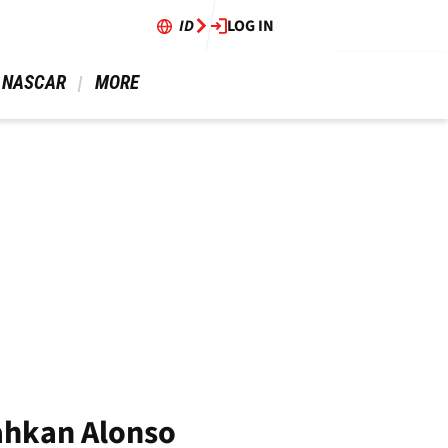
ID
LOG IN
 NASCAR 
 MORE 
ahkan Alonso