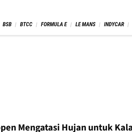
 BSB 
 BTCC 
 FORMULA E 
 LE MANS 
 INDYCAR 
ppen Mengatasi Hujan untuk Kal