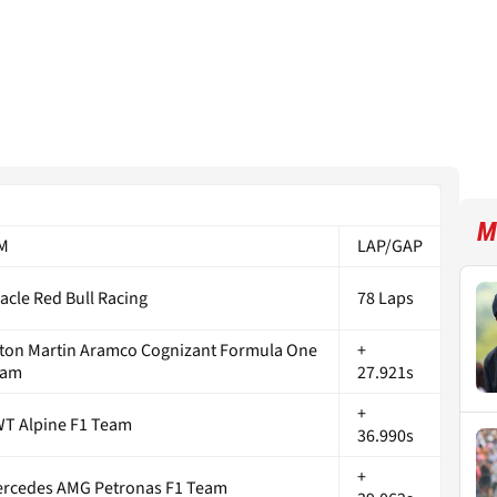
M
M
LAP/GAP
acle Red Bull Racing
78 Laps
ton Martin Aramco Cognizant Formula One
+
eam
27.921s
+
T Alpine F1 Team
36.990s
+
rcedes AMG Petronas F1 Team