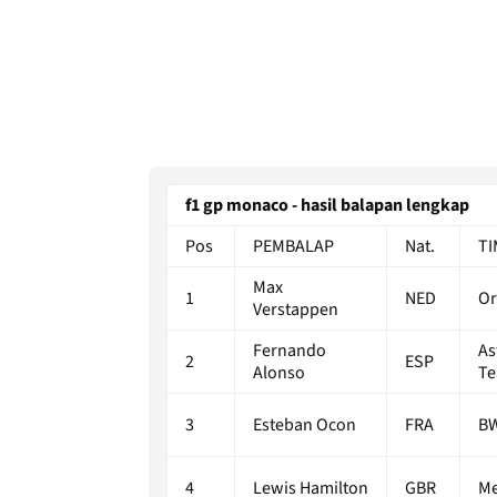
f1 gp monaco - hasil balapan lengkap
Pos
PEMBALAP
Nat.
TI
Max
1
NED
Or
Verstappen
Fernando
As
2
ESP
Alonso
T
3
Esteban Ocon
FRA
BW
4
Lewis Hamilton
GBR
Me