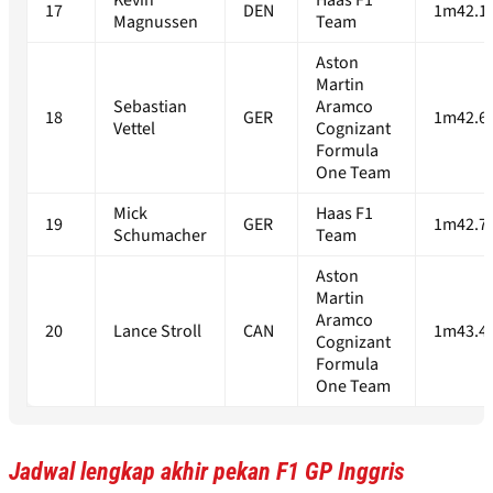
Kevin
Haas F1
17
DEN
1m42.1
Magnussen
Team
Aston
Martin
Sebastian
Aramco
18
GER
1m42.6
Vettel
Cognizant
Formula
One Team
Mick
Haas F1
19
GER
1m42.7
Schumacher
Team
Aston
Martin
Aramco
20
Lance Stroll
CAN
1m43.4
Cognizant
Formula
One Team
Jadwal lengkap akhir pekan F1 GP Inggris