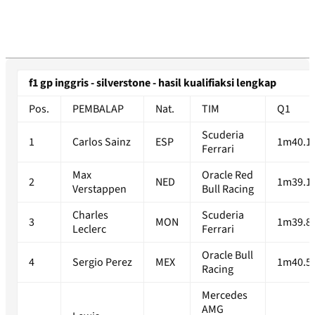
f1 gp inggris - silverstone - hasil kualifiaksi lengkap
Pos.
PEMBALAP
Nat.
TIM
Q1
Scuderia
1
Carlos Sainz
ESP
1m40.1
Ferrari
Max
Oracle Red
2
NED
1m39.1
Verstappen
Bull Racing
Charles
Scuderia
3
MON
1m39.8
Leclerc
Ferrari
Oracle Bull
4
Sergio Perez
MEX
1m40.5
Racing
Mercedes
AMG