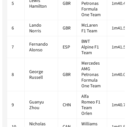
Lewis
5
GBR
Petronas
1m40.4
Hamilton
Formula
One Team
Lando
McLaren
6
GBR
1m41.5
Norris
F1 Team
BWT
Fernando
7
ESP
Alpine F1
1m41.5
Alonso
Team
Mercedes
AMG
George
8
GBR
Petronas
1m40.0
Russell
Formula
One Team
Alfa
Guanyu
Romeo F1
9
CHN
1m40.7
Zhou
Team
Orlen
Nicholas
Williams
10
CAN
1m41.9