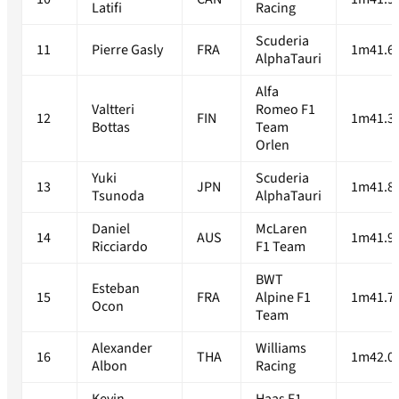
Latifi
Racing
Scuderia
11
Pierre Gasly
FRA
1m41.6
AlphaTauri
Alfa
Valtteri
Romeo F1
12
FIN
1m41.3
Bottas
Team
Orlen
Yuki
Scuderia
13
JPN
1m41.8
Tsunoda
AlphaTauri
Daniel
McLaren
14
AUS
1m41.9
Ricciardo
F1 Team
BWT
Esteban
15
FRA
Alpine F1
1m41.7
Ocon
Team
Alexander
Williams
16
THA
1m42.0
Albon
Racing