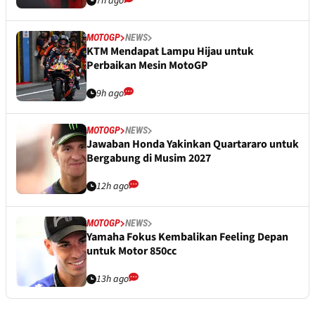
7h ago
MOTOGP
NEWS
KTM Mendapat Lampu Hijau untuk
Perbaikan Mesin MotoGP
9h ago
MOTOGP
NEWS
Jawaban Honda Yakinkan Quartararo untuk
Bergabung di Musim 2027
12h ago
MOTOGP
NEWS
Yamaha Fokus Kembalikan Feeling Depan
untuk Motor 850cc
13h ago