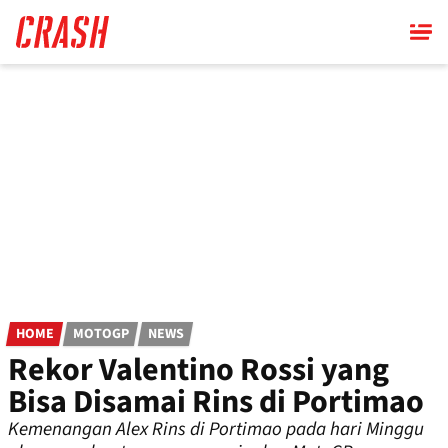
Skip
to
main
content
HOME
MOTOGP
NEWS
Rekor Valentino Rossi yang
Bisa Disamai Rins di Portimao
Kemenangan Alex Rins di Portimao pada hari Minggu