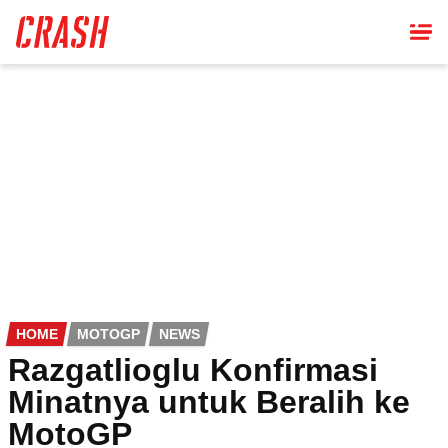
Skip
to
main
content
HOME
MOTOGP
NEWS
Razgatlioglu Konfirmasi
Minatnya untuk Beralih ke
MotoGP