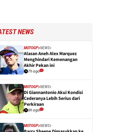
ATEST NEWS
MOTOGP
NEWS
Alasan Aneh Alex Marquez
Menghindari Kemenangan
Akhir Pekan ini
7h ago
MOTOGP
NEWS
Di Giannantonio Akui Kondisi
Cederanya Lebih Serius dari
Perkiraan
8h ago
MOTOGP
NEWS
Barry Sheene Dimasukkan ke