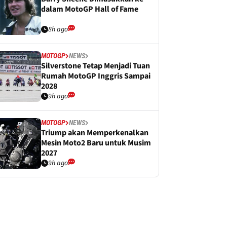
dalam MotoGP Hall of Fame
8h ago
MOTOGP
NEWS
Silverstone Tetap Menjadi Tuan
Rumah MotoGP Inggris Sampai
2028
9h ago
MOTOGP
NEWS
Triump akan Memperkenalkan
Mesin Moto2 Baru untuk Musim
2027
9h ago