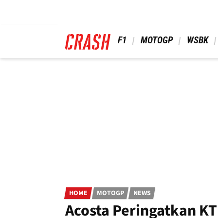
Skip
to
main
content
 F1 
 MOTOGP 
 WSBK 
HOME
MOTOGP
NEWS
Acosta Peringatkan KT