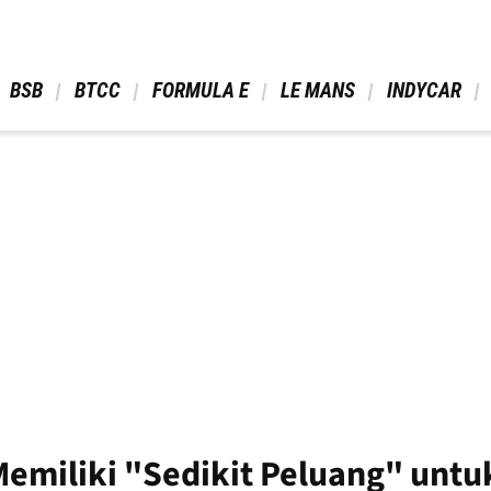
 BSB 
 BTCC 
 FORMULA E 
 LE MANS 
 INDYCAR 
emiliki "Sedikit Peluang" unt