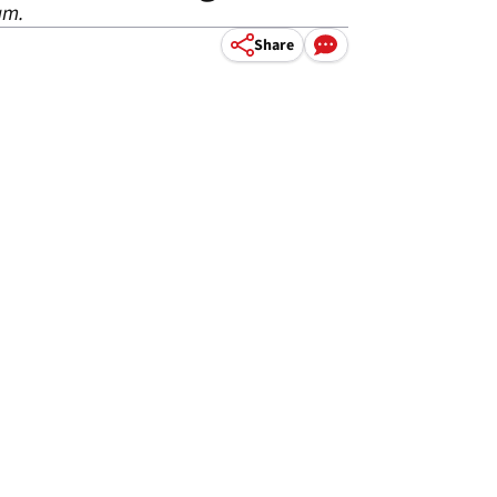
am.
Share