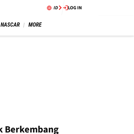
ID
LOG IN
 NASCAR 
 MORE 
uk Berkembang