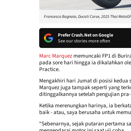
Francesco Bagnaia, Ducati Corse, 2025 Thai MotoG
Prefer Crash.Net on Google
See our stories more often
Marc Marquez
memuncaki FP1 di Burir
pada sore hari hingga ia dikalahkan ol
Practice.
Mengakhiri hari Jumat di posisi kedua
Marquez juga tampak seperti yang terk
ditinggalkannya setelah pengujian pra
Ketika merenungkan harinya, ia berka
baik - atau, saya berusaha untuk memu
“Sebenarnya, sejak putaran pertama sa
mengendarai motor ini saat uji coba.