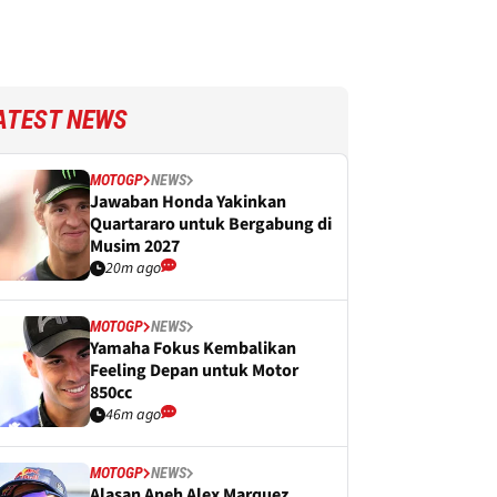
ATEST NEWS
MOTOGP
NEWS
Jawaban Honda Yakinkan
Quartararo untuk Bergabung di
Musim 2027
20m ago
MOTOGP
NEWS
Yamaha Fokus Kembalikan
Feeling Depan untuk Motor
850cc
46m ago
MOTOGP
NEWS
Alasan Aneh Alex Marquez