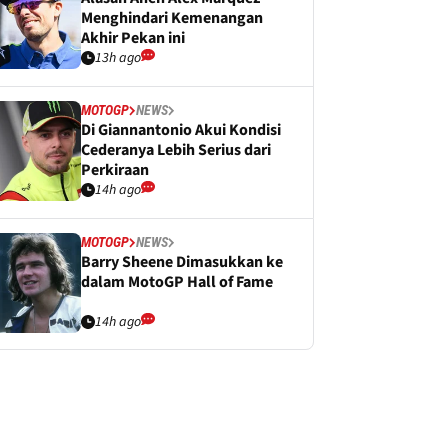
Menghindari Kemenangan
Akhir Pekan ini
13h ago
MOTOGP
NEWS
Di Giannantonio Akui Kondisi
Cederanya Lebih Serius dari
Perkiraan
14h ago
MOTOGP
NEWS
Barry Sheene Dimasukkan ke
dalam MotoGP Hall of Fame
14h ago