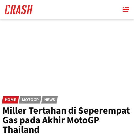
Skip
to
main
content
HOME
MOTOGP
NEWS
Miller Tertahan di Seperempat
Gas pada Akhir MotoGP
Thailand