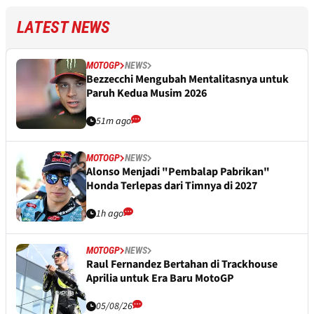
LATEST NEWS
MOTOGP
NEWS
Bezzecchi Mengubah Mentalitasnya untuk
Paruh Kedua Musim 2026
51m ago
MOTOGP
NEWS
Alonso Menjadi "Pembalap Pabrikan"
Honda Terlepas dari Timnya di 2027
1h ago
MOTOGP
NEWS
Raul Fernandez Bertahan di Trackhouse
Aprilia untuk Era Baru MotoGP
05/08/26