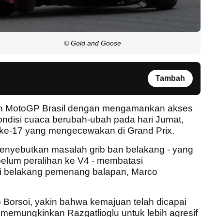
© Gold and Goose
Tambah
ran MotoGP Brasil dengan mengamankan akses
ondisi cuaca berubah-ubah pada hari Jumat,
isi ke-17 yang mengecewakan di Grand Prix.
 menyebutkan masalah grib ban belakang - yang
elum peralihan ke V4 - membatasi
k di belakang pemenang balapan, Marco
o Borsoi, yakin bahwa kemajuan telah dicapai
 memungkinkan Razgatlioglu untuk lebih agresif