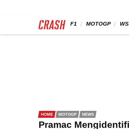
Skip
to
main
content
 F1 
 MOTOGP 
 WS
HOME
MOTOGP
NEWS
Pramac Mengidentifi