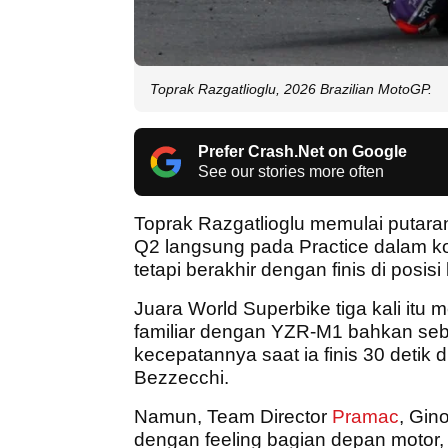
Toprak Razgatlioglu, 2026 Brazilian MotoGP.
Prefer Crash.Net on Google
See our stories more often
Toprak Razgatlioglu memulai puta
Q2 langsung pada Practice dalam k
tetapi berakhir dengan finis di pos
Juara World Superbike tiga kali itu
familiar dengan YZR-M1 bahkan seb
kecepatannya saat ia finis 30 deti
Bezzecchi.
Namun, Team Director
Pramac
, Gin
dengan feeling bagian depan motor,