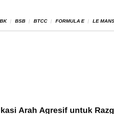
BK 
 BSB 
 BTCC 
 FORMULA E 
 LE MANS
kasi Arah Agresif untuk Razg