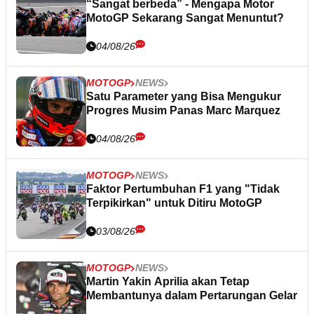
“Sangat berbeda” - Mengapa Motor
MotoGP Sekarang Sangat Menuntut?
04/08/26
MOTOGP
NEWS
Satu Parameter yang Bisa Mengukur
Progres Musim Panas Marc Marquez
04/08/26
MOTOGP
NEWS
Faktor Pertumbuhan F1 yang "Tidak
Terpikirkan" untuk Ditiru MotoGP
03/08/26
MOTOGP
NEWS
Martin Yakin Aprilia akan Tetap
Membantunya dalam Pertarungan Gelar