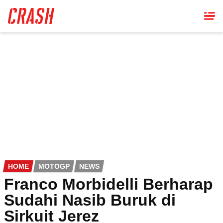
Skip
to
main
content
HOME
MOTOGP
NEWS
Franco Morbidelli Berharap
Sudahi Nasib Buruk di
Sirkuit Jerez