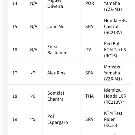
Miguel
14
N/A
POR
Yamaha
Oliveira
(YZR-M1)
Honda HRC
15
N/A
Joan Mir
SPA
Castrol
(RC213V)
Red Bull
Enea
16
N/A
ITA
KTM Tech3
Bastianini
(RC16)
Monster
17
˅7
Alex Rins
SPA
Yamaha
(YZR-M1)
Idemitsu
Somkiat
18
˅6
THA
Honda LCR
Chantra
(RC213V)*
KTM Test
Pol
19
˅5
SPA
Rider
Espargaro
(RC16)