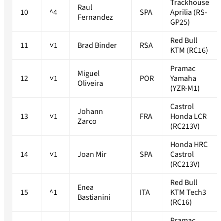
Trackhouse
Raul
10
^4
SPA
Aprilia (RS-
Fernandez
GP25)
Red Bull
11
˅1
Brad Binder
RSA
KTM (RC16)
Pramac
Miguel
12
˅1
POR
Yamaha
Oliveira
(YZR-M1)
Castrol
Johann
13
˅1
FRA
Honda LCR
Zarco
(RC213V)
Honda HRC
14
˅1
Joan Mir
SPA
Castrol
(RC213V)
Red Bull
Enea
15
^1
ITA
KTM Tech3
Bastianini
(RC16)
Pramac