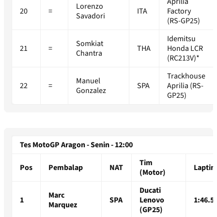
Aprilia
Lorenzo
20
=
ITA
Factory
Savadori
(RS-GP25)
Idemitsu
Somkiat
21
=
THA
Honda LCR
Chantra
(RC213V)*
Trackhouse
Manuel
22
=
SPA
Aprilia (RS-
Gonzalez
GP25)
Tes MotoGP Aragon - Senin - 12:00
Tim
Pos
Pembalap
NAT
Lapti
(Motor)
Ducati
Marc
1
SPA
Lenovo
1:46.5
Marquez
(GP25)