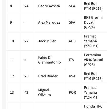
Red Bull
8
˅4
Pedro Acosta
SPA
KTM (RC16)
BK8 Gresini
9
=
Alex Marquez
SPA
Ducati
(GP24)
Pramac
10
˅7
Jack Miller
AUS
Yamaha
(YZR-M1)
Pertamina
Fabio Di
11
=
ITA
VR46 Ducati
Giannantonio
(GP25)
Red Bull
12
˅5
Brad Binder
RSA
KTM (RC16)
Pramac
Miguel
13
^3
POR
Yamaha
Oliveira
(YZR-M1)
Honda HRC