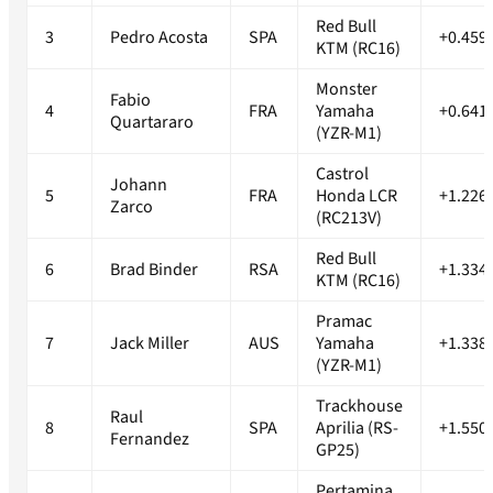
Red Bull
3
Pedro Acosta
SPA
+0.459
KTM (RC16)
Monster
Fabio
4
FRA
Yamaha
+0.641
Quartararo
(YZR-M1)
Castrol
Johann
5
FRA
Honda LCR
+1.226
Zarco
(RC213V)
Red Bull
6
Brad Binder
RSA
+1.334
KTM (RC16)
Pramac
7
Jack Miller
AUS
Yamaha
+1.338
(YZR-M1)
Trackhouse
Raul
8
SPA
Aprilia (RS-
+1.550
Fernandez
GP25)
Pertamina