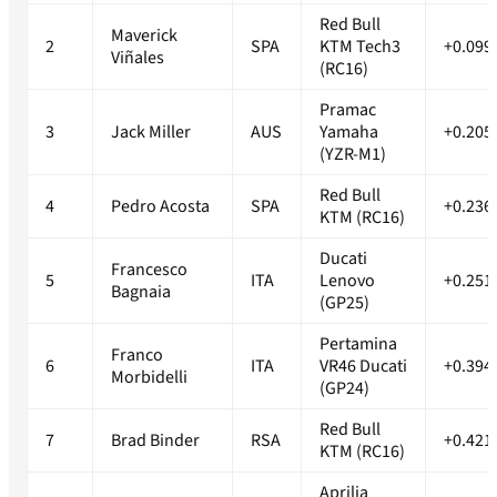
Red Bull
Maverick
2
SPA
KTM Tech3
+0.099
Viñales
(RC16)
Pramac
3
Jack Miller
AUS
Yamaha
+0.205
(YZR-M1)
Red Bull
4
Pedro Acosta
SPA
+0.236
KTM (RC16)
Ducati
Francesco
5
ITA
Lenovo
+0.251
Bagnaia
(GP25)
Pertamina
Franco
6
ITA
VR46 Ducati
+0.394
Morbidelli
(GP24)
Red Bull
7
Brad Binder
RSA
+0.421
KTM (RC16)
Aprilia