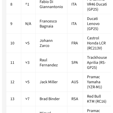
Fabio Di
8
^1
ITA
VR46 Ducati
Giannantonio
(GP25)
Ducati
Francesco
9
N/A
ITA
Lenovo
Bagnaia
(GP25)
Castrol
Johann
10
˅5
FRA
Honda LCR
Zarco
(RC213V)
Trackhouse
Raul
11
˅3
SPA
Aprilia (RS-
Fernandez
GP25)
Pramac
12
˅5
Jack Miller
AUS
Yamaha
(YZR-M1)
Red Bull
13
˅7
Brad Binder
RSA
KTM (RC16)
Pramac