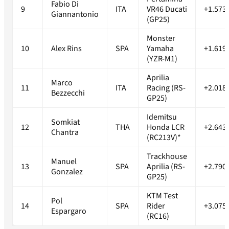
Fabio Di
9
ITA
VR46 Ducati
+1.573
Giannantonio
(GP25)
Monster
10
Alex Rins
SPA
Yamaha
+1.619
(YZR-M1)
Aprilia
Marco
11
ITA
Racing (RS-
+2.018
Bezzecchi
GP25)
Idemitsu
Somkiat
12
THA
Honda LCR
+2.643
Chantra
(RC213V)*
Trackhouse
Manuel
13
SPA
Aprilia (RS-
+2.790
Gonzalez
GP25)
KTM Test
Pol
14
SPA
Rider
+3.075
Espargaro
(RC16)