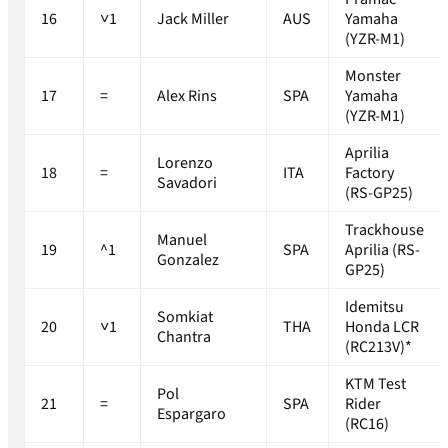
16
˅1
Jack Miller
AUS
Yamaha
(YZR-M1)
Monster
17
=
Alex Rins
SPA
Yamaha
(YZR-M1)
Aprilia
Lorenzo
18
=
ITA
Factory
Savadori
(RS-GP25)
Trackhouse
Manuel
19
^1
SPA
Aprilia (RS-
Gonzalez
GP25)
Idemitsu
Somkiat
20
˅1
THA
Honda LCR
Chantra
(RC213V)*
KTM Test
Pol
21
=
SPA
Rider
Espargaro
(RC16)