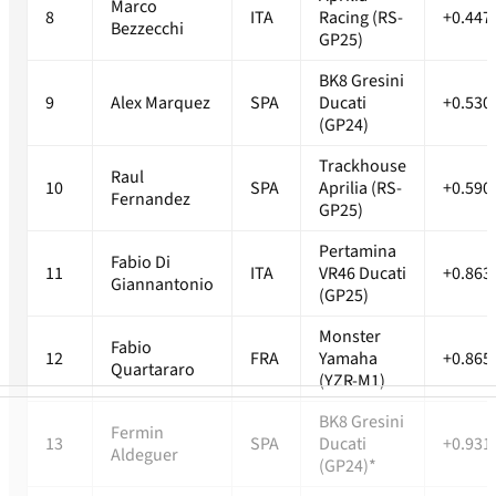
Marco
8
ITA
Racing (RS-
+0.447
Bezzecchi
GP25)
BK8 Gresini
9
Alex Marquez
SPA
Ducati
+0.530
(GP24)
Trackhouse
Raul
10
SPA
Aprilia (RS-
+0.590
Fernandez
GP25)
Pertamina
Fabio Di
11
ITA
VR46 Ducati
+0.863
Giannantonio
(GP25)
Monster
Fabio
12
FRA
Yamaha
+0.865
Quartararo
(YZR-M1)
BK8 Gresini
Fermin
13
SPA
Ducati
+0.931
Aldeguer
(GP24)*