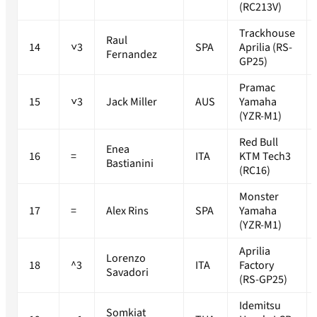
(RC213V)
Trackhouse
Raul
14
˅3
SPA
Aprilia (RS-
Fernandez
GP25)
Pramac
15
˅3
Jack Miller
AUS
Yamaha
(YZR-M1)
Red Bull
Enea
16
=
ITA
KTM Tech3
Bastianini
(RC16)
Monster
17
=
Alex Rins
SPA
Yamaha
(YZR-M1)
Aprilia
Lorenzo
18
^3
ITA
Factory
Savadori
(RS-GP25)
Idemitsu
Somkiat