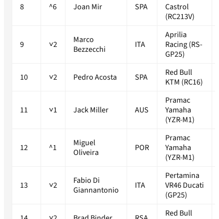
8
^6
Joan Mir
SPA
Castrol
(RC213V)
Aprilia
Marco
9
˅2
ITA
Racing (RS-
Bezzecchi
GP25)
Red Bull
10
˅2
Pedro Acosta
SPA
KTM (RC16)
Pramac
11
˅1
Jack Miller
AUS
Yamaha
(YZR-M1)
Pramac
Miguel
12
^1
POR
Yamaha
Oliveira
(YZR-M1)
Pertamina
Fabio Di
13
˅2
ITA
VR46 Ducati
Giannantonio
(GP25)
Red Bull
14
˅2
Brad Binder
RSA