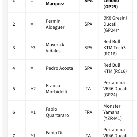
1
=
SPA
Lenovo
Marquez
(GP25)
BK8 Gresini
Fermin
2
=
SPA
Ducati
Aldeguer
(GP24)*
Red Bull
Maverick
3
^3
SPA
KTM Tech3
Viñales
(RC16)
Red Bull
4
=
Pedro Acosta
SPA
KTM (RC16)
Pertamina
Franco
5
˅2
ITA
VR46 Ducati
Morbidelli
(GP24)
Monster
Fabio
6
˅1
FRA
Yamaha
Quartararo
(YZR-M1)
Pertamina
Fabio Di
7
^1
ITA
VR46 Ducati