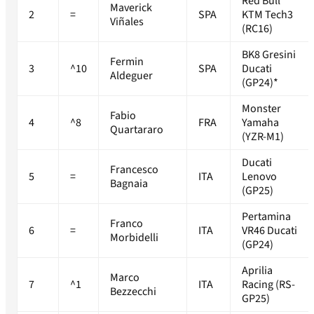
Red Bull
Maverick
2
=
SPA
KTM Tech3
Viñales
(RC16)
BK8 Gresini
Fermin
3
^10
SPA
Ducati
Aldeguer
(GP24)*
Monster
Fabio
4
^8
FRA
Yamaha
Quartararo
(YZR-M1)
Ducati
Francesco
5
=
ITA
Lenovo
Bagnaia
(GP25)
Pertamina
Franco
6
=
ITA
VR46 Ducati
Morbidelli
(GP24)
Aprilia
Marco
7
^1
ITA
Racing (RS-
Bezzecchi
GP25)