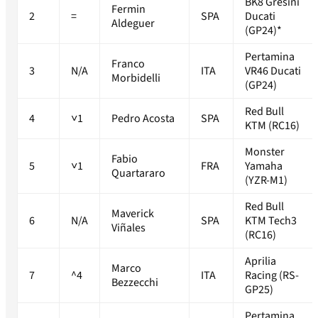
BK8 Gresini
Fermin
2
=
SPA
Ducati
Aldeguer
(GP24)*
Pertamina
Franco
3
N/A
ITA
VR46 Ducati
Morbidelli
(GP24)
Red Bull
4
˅1
Pedro Acosta
SPA
KTM (RC16)
Monster
Fabio
5
˅1
FRA
Yamaha
Quartararo
(YZR-M1)
Red Bull
Maverick
6
N/A
SPA
KTM Tech3
Viñales
(RC16)
Aprilia
Marco
7
^4
ITA
Racing (RS-
Bezzecchi
GP25)
Pertamina