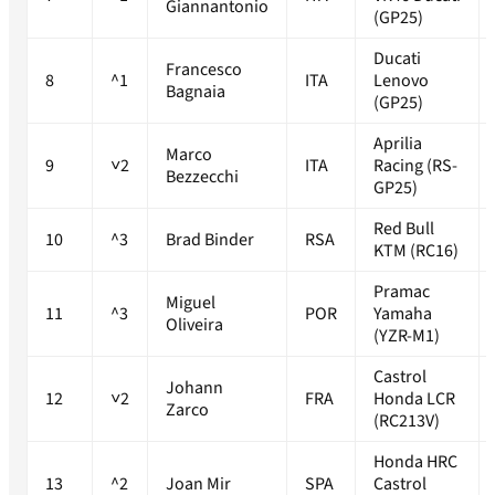
Giannantonio
(GP25)
Ducati
Francesco
8
^1
ITA
Lenovo
Bagnaia
(GP25)
Aprilia
Marco
9
˅2
ITA
Racing (RS-
Bezzecchi
GP25)
Red Bull
10
^3
Brad Binder
RSA
KTM (RC16)
Pramac
Miguel
11
^3
POR
Yamaha
Oliveira
(YZR-M1)
Castrol
Johann
12
˅2
FRA
Honda LCR
Zarco
(RC213V)
Honda HRC
13
^2
Joan Mir
SPA
Castrol