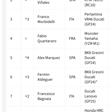
2
=
SPA
KTM Tech3
Viñales
(RC16)
Pertamina
Franco
3
^3
ITA
VR46 Ducati
Morbidelli
(GP24)
Monster
Fabio
4
=
FRA
Yamaha
Quartararo
(YZR-M1)
BK8 Gresini
5
^4
Alex Marquez
SPA
Ducati
(GP24)
BK8 Gresini
Fermin
6
˅3
SPA
Ducati
Aldeguer
(GP24)*
Ducati
Francesco
7
˅2
ITA
Lenovo
Bagnaia
(GP25)
Honda HRC