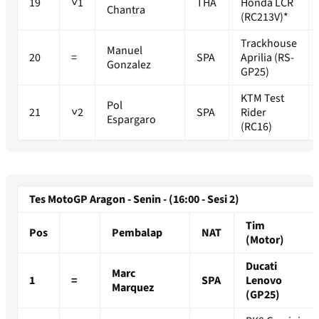
19
˅1
THA
Honda LCR
Chantra
(RC213V)*
Trackhouse
Manuel
20
=
SPA
Aprilia (RS-
Gonzalez
GP25)
KTM Test
Pol
21
˅2
SPA
Rider
Espargaro
(RC16)
Tes MotoGP Aragon - Senin - (16:00 - Sesi 2)
Tim
Pos
Pembalap
NAT
(Motor)
Ducati
Marc
1
=
SPA
Lenovo
Marquez
(GP25)