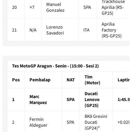
Trackhouse
Manuel
20
˅7
SPA
Aprilia (RS-
Gonzalez
GP25)
Aprilia
Lorenzo
21
N/A
ITA
Factory
Savadori
(RS-GP25)
Tes MotoGP Aragon - Senin - (15:00 - Sesi 2)
Tim
Pos
Pembalap
NAT
Laptim
(Motor)
Ducati
Marc
1
SPA
Lenovo
1:45.9
Marquez
(GP25)
BK8 Gresini
Fermin
2
SPA
Ducati
+0.029
Aldeguer
(GP24)*