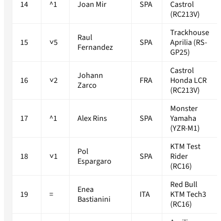
14
^1
Joan Mir
SPA
Castrol
(RC213V)
Trackhouse
Raul
15
˅5
SPA
Aprilia (RS-
Fernandez
GP25)
Castrol
Johann
16
˅2
FRA
Honda LCR
Zarco
(RC213V)
Monster
17
^1
Alex Rins
SPA
Yamaha
(YZR-M1)
KTM Test
Pol
18
˅1
SPA
Rider
Espargaro
(RC16)
Red Bull
Enea
19
=
ITA
KTM Tech3
Bastianini
(RC16)