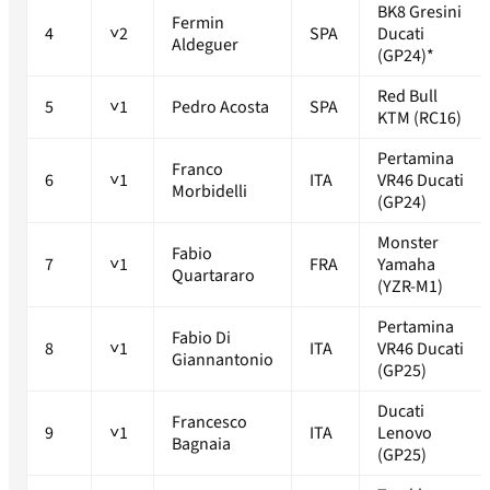
BK8 Gresini
Fermin
4
˅2
SPA
Ducati
Aldeguer
(GP24)*
Red Bull
5
˅1
Pedro Acosta
SPA
KTM (RC16)
Pertamina
Franco
6
˅1
ITA
VR46 Ducati
Morbidelli
(GP24)
Monster
Fabio
7
˅1
FRA
Yamaha
Quartararo
(YZR-M1)
Pertamina
Fabio Di
8
˅1
ITA
VR46 Ducati
Giannantonio
(GP25)
Ducati
Francesco
9
˅1
ITA
Lenovo
Bagnaia
(GP25)