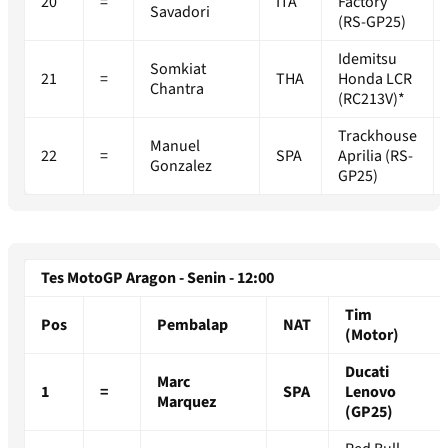
20
=
ITA
Factory
Savadori
(RS-GP25)
Idemitsu
Somkiat
21
=
THA
Honda LCR
Chantra
(RC213V)*
Trackhouse
Manuel
22
=
SPA
Aprilia (RS-
Gonzalez
GP25)
Tes MotoGP Aragon - Senin - 12:00
Tim
Pos
Pembalap
NAT
(Motor)
Ducati
Marc
1
=
SPA
Lenovo
Marquez
(GP25)