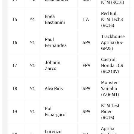
KTM (RC16)
Red Bull
Enea
15
^4
ITA
KTM Tech3
Bastianini
(RC16)
Trackhouse
Raul
16
˅1
SPA
Aprilia (RS-
Fernandez
GP25)
Castrol
Johann
17
˅1
FRA
Honda LCR
Zarco
(RC213V)
Monster
18
˅1
Alex Rins
SPA
Yamaha
(YZR-M1)
KTM Test
Pol
19
˅1
SPA
Rider
Espargaro
(RC16)
Aprilia
Lorenzo