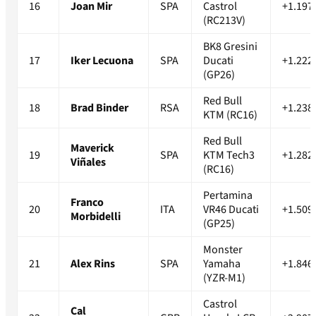
16
Joan Mir
SPA
Castrol
+1.197
(RC213V)
BK8 Gresini
17
Iker Lecuona
SPA
Ducati
+1.222
(GP26)
Red Bull
18
Brad Binder
RSA
+1.238
KTM (RC16)
Red Bull
Maverick
19
SPA
KTM Tech3
+1.282
Viñales
(RC16)
Pertamina
Franco
20
ITA
VR46 Ducati
+1.509
Morbidelli
(GP25)
Monster
21
Alex Rins
SPA
Yamaha
+1.846
(YZR-M1)
Castrol
Cal