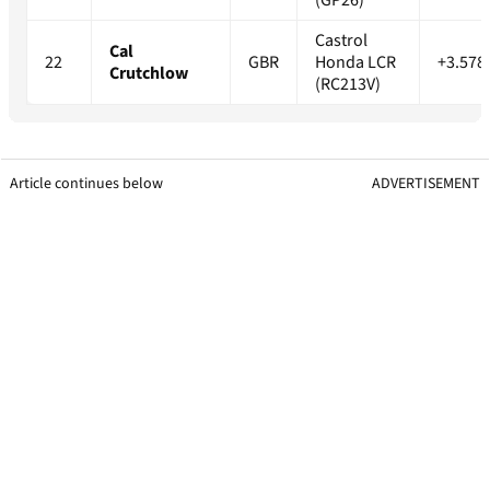
(GP26)
Castrol
Cal
22
GBR
Honda LCR
+3.578
Crutchlow
(RC213V)
Article continues below
ADVERTISEMENT