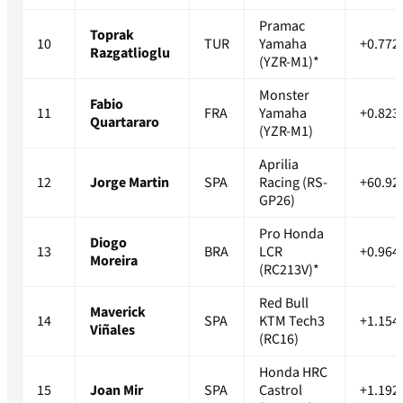
Pramac
Toprak
10
TUR
Yamaha
+0.772
Razgatlioglu
(YZR-M1)*
Monster
Fabio
11
FRA
Yamaha
+0.823
Quartararo
(YZR-M1)
Aprilia
12
Jorge Martin
SPA
Racing (RS-
+60.92
GP26)
Pro Honda
Diogo
13
BRA
LCR
+0.964
Moreira
(RC213V)*
Red Bull
Maverick
14
SPA
KTM Tech3
+1.154
Viñales
(RC16)
Honda HRC
15
Joan Mir
SPA
Castrol
+1.192