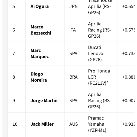
Trackhouse
5
Ai Ogura
JPN
Aprilia (RS-
+0.654
GP26)
Aprilia
Marco
6
ITA
Racing (RS-
+0.675
Bezzecchi
GP26)
Ducati
Marc
7
SPA
Lenovo
+0.733
Marquez
(GP26)
Pro Honda
Diogo
8
BRA
LCR
+0.881
Moreira
(RC213V)*
Aprilia
9
Jorge Martin
SPA
Racing (RS-
+0.907
GP26)
Pramac
10
Jack Miller
AUS
Yamaha
+0.933
(YZR-M1)