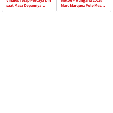
Vinales Tetap Percaya Diri
MotoGP Hungaria 2026:
saat Masa Depannya
Marc Marquez Pole Meski
Dipertanyakan
Sempat Jatuh