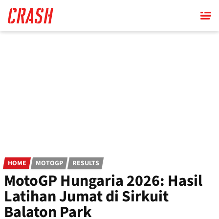
Skip
to
main
content
HOME
MOTOGP
RESULTS
MotoGP Hungaria 2026: Hasil
Latihan Jumat di Sirkuit
Balaton Park