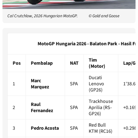
Cal Crutchlow, 2026 Hungarian MotoGP.
© Gold and Goose
MotoGP Hungaria 2026 - Balaton Park - Hasil Fre
Tim
Pos
Pembalap
NAT
Lap/G
(Motor)
Ducati
Marc
1
SPA
Lenovo
1'38.6
Marquez
(GP26)
Trackhouse
Raul
2
SPA
Aprilia (RS-
+0.169
Fernandez
GP26)
Red Bull
3
Pedro Acosta
SPA
+0.298
KTM (RC16)