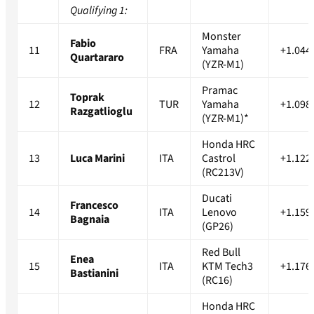
Qualifying 1:
Monster
Fabio
11
FRA
Yamaha
+1.044
Quartararo
(YZR-M1)
Pramac
Toprak
12
TUR
Yamaha
+1.098
Razgatlioglu
(YZR-M1)*
Honda HRC
13
Luca Marini
ITA
Castrol
+1.122
(RC213V)
Ducati
Francesco
14
ITA
Lenovo
+1.159
Bagnaia
(GP26)
Red Bull
Enea
15
ITA
KTM Tech3
+1.176
Bastianini
(RC16)
Honda HRC