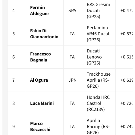
BK8 Gresini
Fermin
4
SPA
Ducati
+0.472
Aldeguer
(GP25)
Pertamina
Fabio Di
5
ITA
VR46 Ducati
+0.532
Giannantonio
(GP26)
Ducati
Francesco
6
ITA
Lenovo
+0.615
Bagnaia
(GP26)
Trackhouse
7
Ai Ogura
JPN
Aprilia (RS-
+0.639
GP26)
Honda HRC
8
Luca Marini
ITA
Castrol
+0.726
(RC213V)
Aprilia
Marco
9
ITA
Racing (RS-
+0.742
Bezzecchi
GP26)