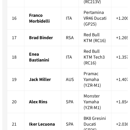
(RC213V)
Pertamina
Franco
16
ITA
VR46 Ducati
+1.200
Morbidelli
(GP25)
Red Bull
17
Brad Binder
RSA
+1.269
KTM (RC16)
Red Bull
Enea
18
ITA
KTM Tech3
+1.357
Bastianini
(RC16)
Pramac
19
Jack Miller
AUS
Yamaha
+1.407
(YZR-M1)
Monster
20
Alex Rins
SPA
Yamaha
+1.854
(YZR-M1)
BK8 Gresini
21
Iker Lecuona
SPA
Ducati
+2.036