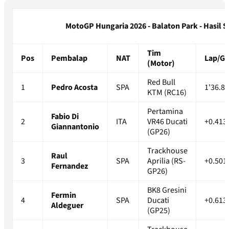
MotoGP Hungaria 2026 - Balaton Park - Hasil Se
Tim
Pos
Pembalap
NAT
Lap/G
(Motor)
Red Bull
1
Pedro Acosta
SPA
1'36.8
KTM (RC16)
Pertamina
Fabio Di
2
ITA
VR46 Ducati
+0.413
Giannantonio
(GP26)
Trackhouse
Raul
3
SPA
Aprilia (RS-
+0.501
Fernandez
GP26)
BK8 Gresini
Fermin
4
SPA
Ducati
+0.613
Aldeguer
(GP25)