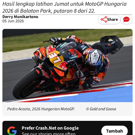
Hasil lengkap latihan Jumat untuk MotoGP Hungaria
2026 di Balaton Park, putaran 8 dari 22.
Derry Munikartono
Share
05 Jun 2026
Pedro Acosta, 2026 Hungarian MotoGP.
© Gold and Goose
Prefer Crash.Net on Google
Tambah
See our stories more often