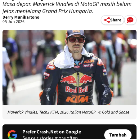
Masa depan Maverick Vinales di MotoGP masih belum
jelas menjelang Grand Prix Hungaria.
Derry Munikartono
Share
05 Jun 2026
Maverick Vinales, Tech3 KTM, 2026 Italian MotoGP
© Gold and Goose
Prefer Crash.Net on Google
Tambah
See our stories more often