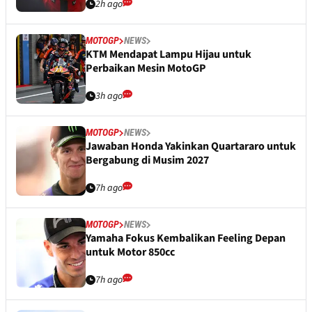
2h ago
MOTOGP
NEWS
KTM Mendapat Lampu Hijau untuk
Perbaikan Mesin MotoGP
3h ago
MOTOGP
NEWS
Jawaban Honda Yakinkan Quartararo untuk
Bergabung di Musim 2027
7h ago
MOTOGP
NEWS
Yamaha Fokus Kembalikan Feeling Depan
untuk Motor 850cc
7h ago