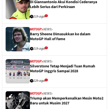
Di Giannantonio Akui Kondisi Cederanya
Lebih Serius dari Perkiraan
21h ago
MOTOGP
NEWS
Barry Sheene Dimasukkan ke dalam
MotoGP Hall of Fame
21h ago
MOTOGP
NEWS
Silverstone Tetap Menjadi Tuan Rumah
MotoGP Inggris Sampai 2028
22h ago
MOTOGP
NEWS
Triump akan Memperkenalkan Mesin Moto2
Baru untuk Musim 2027