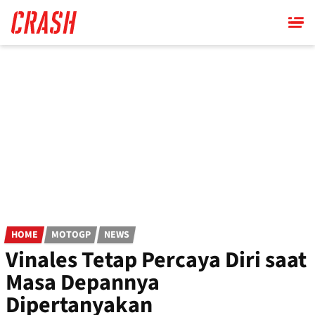
Skip
to
main
content
HOME
MOTOGP
NEWS
Vinales Tetap Percaya Diri saat
Masa Depannya
Dipertanyakan