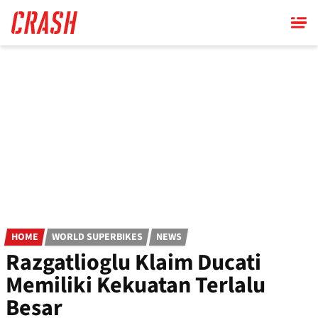
Skip
to
main
content
HOME
WORLD SUPERBIKES
NEWS
Razgatlioglu Klaim Ducati
Memiliki Kekuatan Terlalu
Besar