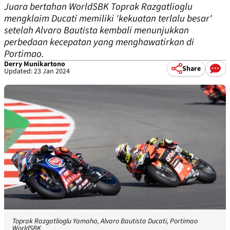
Juara bertahan WorldSBK Toprak Razgatlioglu
mengklaim Ducati memiliki 'kekuatan terlalu besar'
setelah Alvaro Bautista kembali menunjukkan
perbedaan kecepatan yang menghawatirkan di
Portimao.
Derry Munikartono
Share
Updated: 23 Jan 2024
Toprak Razgatlioglu Yamaha, Alvaro Bautista Ducati, Portimao
WorldSBK