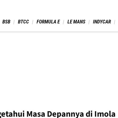
 BSB 
 BTCC 
 FORMULA E 
 LE MANS 
 INDYCAR 
getahui Masa Depannya di Imola