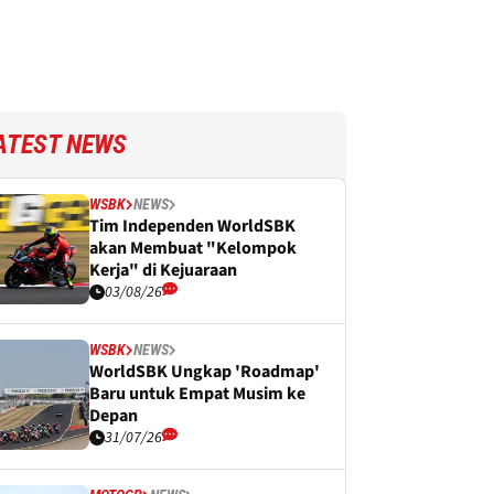
ATEST NEWS
WSBK
NEWS
Tim Independen WorldSBK
akan Membuat "Kelompok
Kerja" di Kejuaraan
03/08/26
WSBK
NEWS
WorldSBK Ungkap 'Roadmap'
Baru untuk Empat Musim ke
Depan
31/07/26