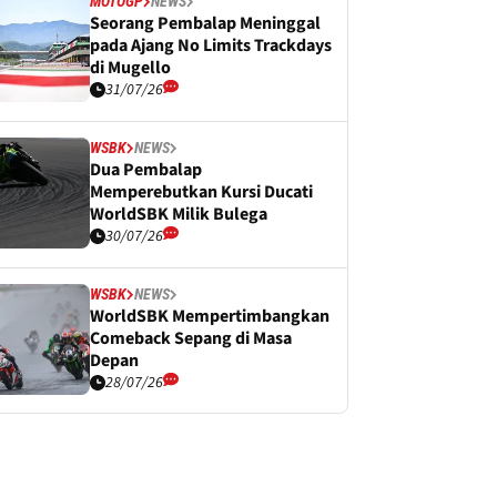
MOTOGP
NEWS
Seorang Pembalap Meninggal
pada Ajang No Limits Trackdays
di Mugello
31/07/26
WSBK
NEWS
Dua Pembalap
Memperebutkan Kursi Ducati
WorldSBK Milik Bulega
30/07/26
WSBK
NEWS
WorldSBK Mempertimbangkan
Comeback Sepang di Masa
Depan
28/07/26