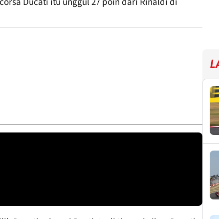
sa Ducati itu unggul 27 poin dari Rinaldi di
L