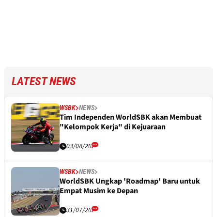
LATEST NEWS
WSBK
NEWS
Tim Independen WorldSBK akan Membuat
"Kelompok Kerja" di Kejuaraan
03/08/26
WSBK
NEWS
WorldSBK Ungkap 'Roadmap' Baru untuk
Empat Musim ke Depan
31/07/26