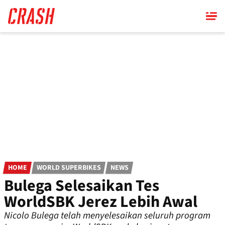
Skip
to
main
content
HOME
WORLD SUPERBIKES
NEWS
Bulega Selesaikan Tes
WorldSBK Jerez Lebih Awal
Nicolo Bulega telah menyelesaikan seluruh program