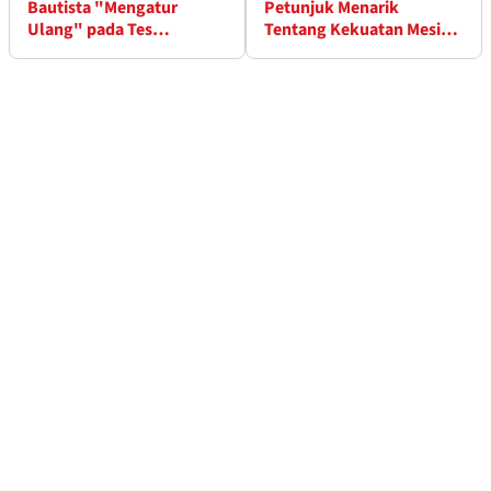
Bautista "Mengatur
Petunjuk Menarik
Ulang" pada Tes
Tentang Kekuatan Mesin
WorldSBK Jerez
WorldSBK 2025 Kawasaki