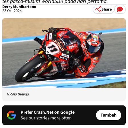
tes pasca-musim WorldSBK pada hari pertama.
Derry Munikartono
Share
23 Oct 2024
Nicolo Bulega
Prefer Crash.Net on Google
Tambah
See our stories more often