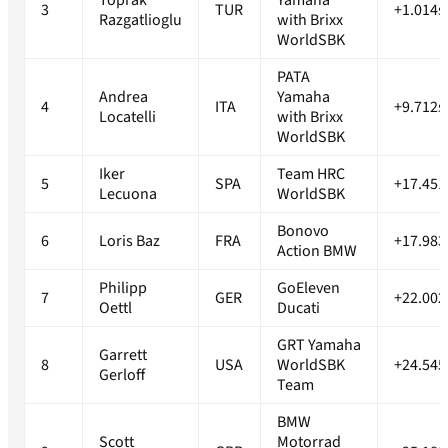
Toprak
Yamaha
3
TUR
+1.014s
Razgatlioglu
with Brixx
WorldSBK
PATA
Andrea
Yamaha
4
ITA
+9.712s
Locatelli
with Brixx
WorldSBK
Iker
Team HRC
5
SPA
+17.451
Lecuona
WorldSBK
Bonovo
6
Loris Baz
FRA
+17.983
Action BMW
Philipp
GoEleven
7
GER
+22.002
Oettl
Ducati
GRT Yamaha
Garrett
8
USA
WorldSBK
+24.545
Gerloff
Team
BMW
Scott
Motorrad