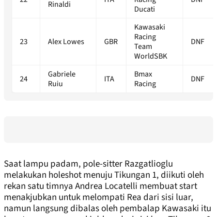
Rinaldi
Ducati
Kawasaki
Racing
23
Alex Lowes
GBR
DNF
Team
WorldSBK
Gabriele
Bmax
24
ITA
DNF
Ruiu
Racing
Saat lampu padam, pole-sitter Razgatlioglu
melakukan holeshot menuju Tikungan 1, diikuti oleh
rekan satu timnya Andrea Locatelli membuat start
menakjubkan untuk melompati Rea dari sisi luar,
namun langsung dibalas oleh pembalap Kawasaki itu