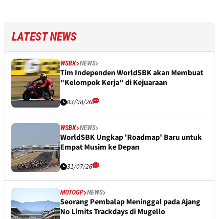
LATEST NEWS
WSBK
NEWS
Tim Independen WorldSBK akan Membuat
"Kelompok Kerja" di Kejuaraan
03/08/26
WSBK
NEWS
WorldSBK Ungkap 'Roadmap' Baru untuk
Empat Musim ke Depan
31/07/26
MOTOGP
NEWS
Seorang Pembalap Meninggal pada Ajang
No Limits Trackdays di Mugello