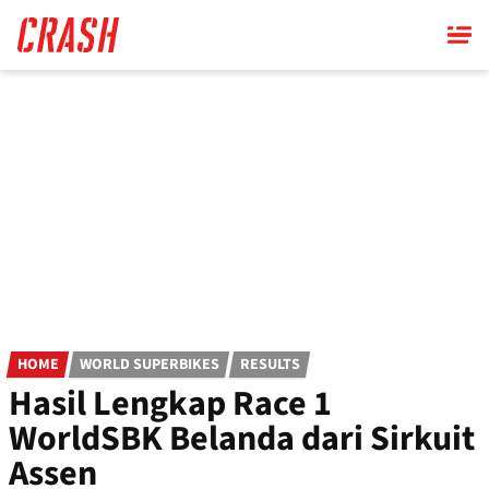
Skip
to
main
content
HOME
WORLD SUPERBIKES
RESULTS
Hasil Lengkap Race 1
WorldSBK Belanda dari Sirkuit
Assen