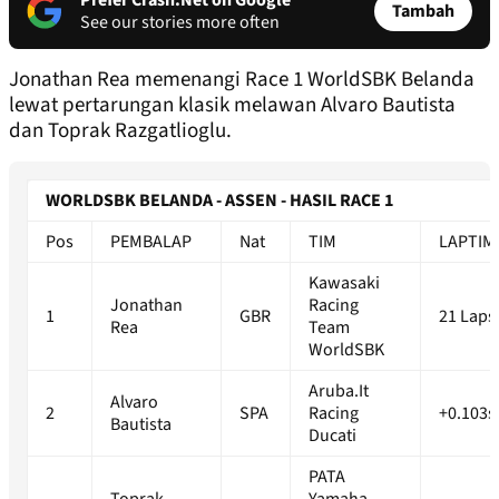
Prefer Crash.Net on Google
Tambah
See our stories more often
Jonathan Rea memenangi Race 1 WorldSBK Belanda
lewat pertarungan klasik melawan Alvaro Bautista
dan Toprak Razgatlioglu.
WORLDSBK BELANDA - ASSEN - HASIL RACE 1
Pos
PEMBALAP
Nat
TIM
LAPTIM
Kawasaki
Jonathan
Racing
1
GBR
21 Laps
Rea
Team
WorldSBK
Aruba.It
Alvaro
2
SPA
Racing
+0.103s
Bautista
Ducati
PATA