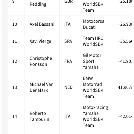
9
GBR
+25.188
Redding
WorldSBK
Team
Motocorsa
10
Axel Bassani
ITA
+26.938
Ducati
Team HRC
11
Xavi Vierge
SPA
+35.566
WorldSBK
Gil Motor
Christophe
12
FRA
Sport
+41.901
Ponsson
Yamaha
BMW
Michael Van
Motorrad
13
NED
41.967s
Der Mark
WorldSBK
Team
Motoxracing
Roberto
Yamaha
14
ITA
+42.014
Tamburini
WorldSBK
Team