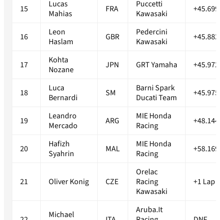
Lucas
Puccetti
15
FRA
+45.699
Mahias
Kawasaki
Leon
Pedercini
16
GBR
+45.882
Haslam
Kawasaki
Kohta
17
JPN
GRT Yamaha
+45.972
Nozane
Luca
Barni Spark
18
SM
+45.975
Bernardi
Ducati Team
Leandro
MIE Honda
19
ARG
+48.144
Mercado
Racing
Hafizh
MIE Honda
20
MAL
+58.169
Syahrin
Racing
Orelac
21
Oliver Konig
CZE
Racing
+1 Lap
Kawasaki
Aruba.It
Michael
22
ITA
Racing
DNF