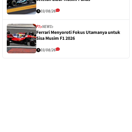
03/08/26
F1
NEWS
Ferrari Menyoroti Fokus Utamanya untuk
Sisa Musim F1 2026
03/08/26