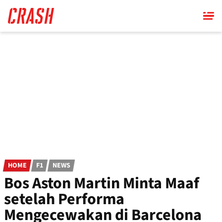
Skip
to
main
content
HOME
F1
NEWS
Bos Aston Martin Minta Maaf
setelah Performa
Mengecewakan di Barcelona