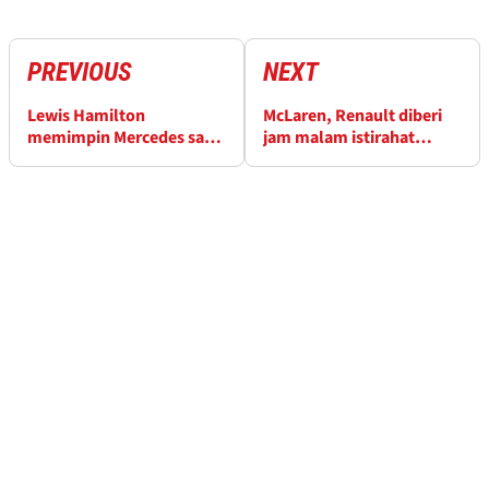
PREVIOUS
NEXT
Lewis Hamilton
McLaren, Renault diberi
memimpin Mercedes satu-
jam malam istirahat
dua di GP Jepang FP1
setelah penundaan oli F1