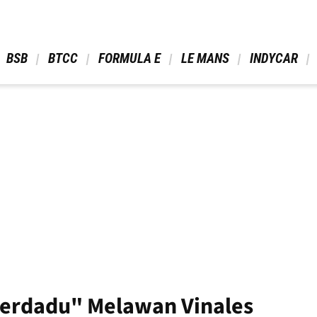
 BSB 
 BTCC 
 FORMULA E 
 LE MANS 
 INDYCAR 
"Berdadu" Melawan Vinales