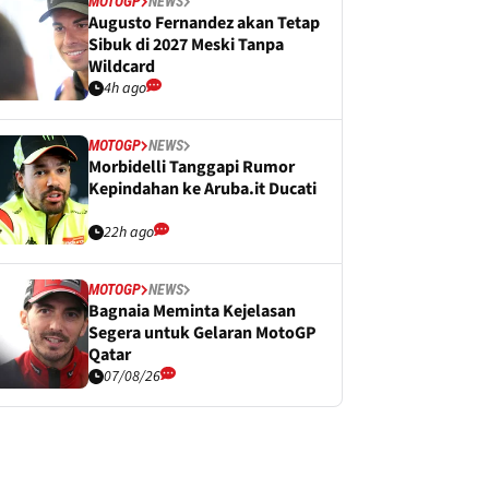
MOTOGP
NEWS
Augusto Fernandez akan Tetap
Sibuk di 2027 Meski Tanpa
Wildcard
4h ago
MOTOGP
NEWS
Morbidelli Tanggapi Rumor
Kepindahan ke Aruba.it Ducati
22h ago
MOTOGP
NEWS
Bagnaia Meminta Kejelasan
Segera untuk Gelaran MotoGP
Qatar
07/08/26