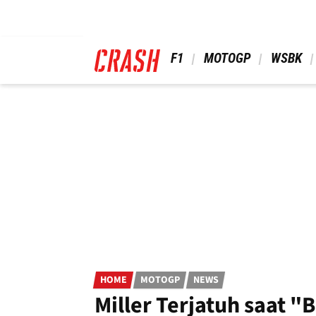
Skip
to
main
content
 F1 
 MOTOGP 
 WSBK 
HOME
MOTOGP
NEWS
Miller Terjatuh saat 