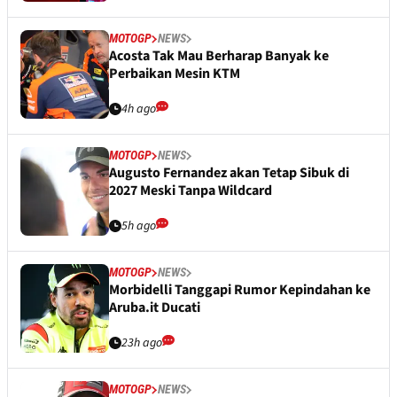
MOTOGP
NEWS
Acosta Tak Mau Berharap Banyak ke
Perbaikan Mesin KTM
4h ago
MOTOGP
NEWS
Augusto Fernandez akan Tetap Sibuk di
2027 Meski Tanpa Wildcard
5h ago
MOTOGP
NEWS
Morbidelli Tanggapi Rumor Kepindahan ke
Aruba.it Ducati
23h ago
MOTOGP
NEWS