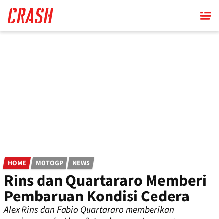
Skip
to
main
content
HOME
MOTOGP
NEWS
Rins dan Quartararo Memberi
Pembaruan Kondisi Cedera
Alex Rins dan Fabio Quartararo memberikan