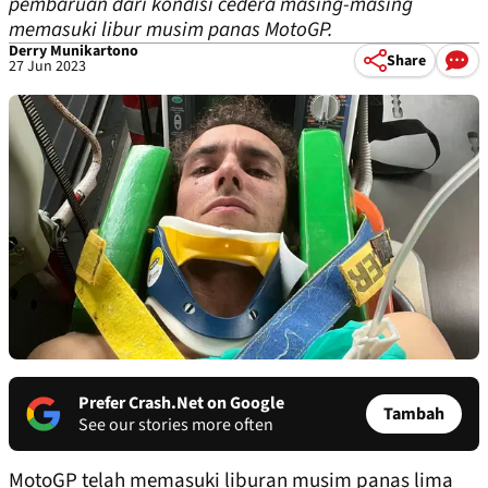
pembaruan dari kondisi cedera masing-masing
memasuki libur musim panas MotoGP.
Derry Munikartono
Share
27 Jun 2023
Prefer Crash.Net on Google
Tambah
See our stories more often
MotoGP telah memasuki liburan musim panas lima