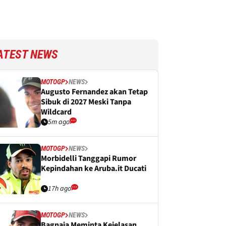
ATEST NEWS
MOTOGP
NEWS
Augusto Fernandez akan Tetap
Sibuk di 2027 Meski Tanpa
Wildcard
5m ago
MOTOGP
NEWS
Morbidelli Tanggapi Rumor
Kepindahan ke Aruba.it Ducati
17h ago
MOTOGP
NEWS
Bagnaia Meminta Kejelasan