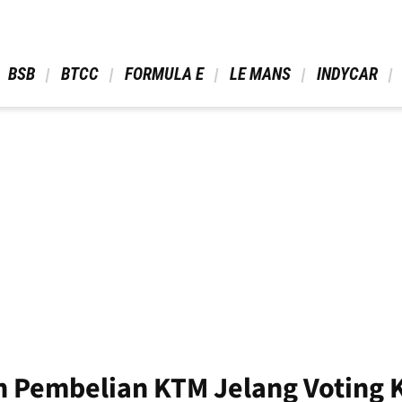
 BSB 
 BTCC 
 FORMULA E 
 LE MANS 
 INDYCAR 
 Pembelian KTM Jelang Voting K