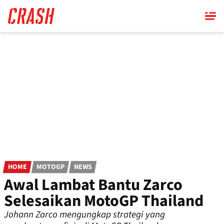
Skip
to
main
content
HOME
MOTOGP
NEWS
Awal Lambat Bantu Zarco
Selesaikan MotoGP Thailand
Johann Zarco mengungkap strategi yang