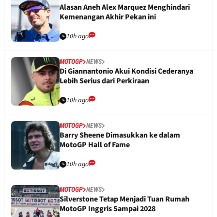
Alasan Aneh Alex Marquez Menghindari
Kemenangan Akhir Pekan ini
10h ago
MOTOGP
NEWS
Di Giannantonio Akui Kondisi Cederanya
Lebih Serius dari Perkiraan
10h ago
MOTOGP
NEWS
Barry Sheene Dimasukkan ke dalam
MotoGP Hall of Fame
10h ago
MOTOGP
NEWS
Silverstone Tetap Menjadi Tuan Rumah
MotoGP Inggris Sampai 2028