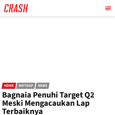
Skip
to
main
content
HOME
MOTOGP
NEWS
Bagnaia Penuhi Target Q2
Meski Mengacaukan Lap
Terbaiknya