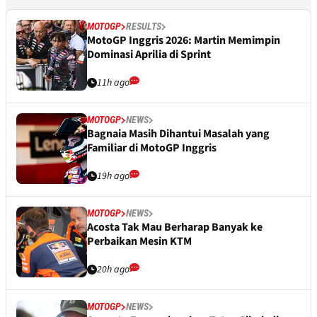
MOTOGP
RESULTS
MotoGP Inggris 2026: Martin Memimpin
Dominasi Aprilia di Sprint
11h ago
MOTOGP
NEWS
Bagnaia Masih Dihantui Masalah yang
Familiar di MotoGP Inggris
19h ago
MOTOGP
NEWS
Acosta Tak Mau Berharap Banyak ke
Perbaikan Mesin KTM
20h ago
MOTOGP
NEWS