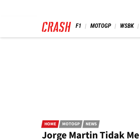
Skip
to
main
content
 F1 
 MOTOGP 
 WSBK 
HOME
MOTOGP
NEWS
Jorge Martin Tidak Me