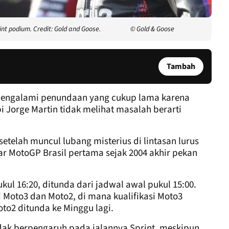
int podium. Credit: Gold and Goose.
© Gold & Goose
Tambah
 mengalami penundaan yang cukup lama karena
pi Jorge Martin tidak melihat masalah berarti
setelah muncul lubang misterius di lintasan lurus
ar MotoGP Brasil pertama sejak 2004 akhir pekan
kul 16:20, ditunda dari jadwal awal pukul 15:00.
i Moto3 dan Moto2, di mana kualifikasi Moto3
Moto2 ditunda ke Minggu lagi.
idak berpengaruh pada jalannya Sprint, meskipun