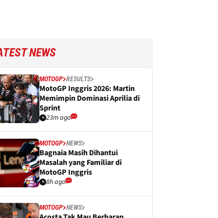
ATEST NEWS
MOTOGP
RESULTS
MotoGP Inggris 2026: Martin
Memimpin Dominasi Aprilia di
Sprint
23m ago
MOTOGP
NEWS
Bagnaia Masih Dihantui
Masalah yang Familiar di
MotoGP Inggris
8h ago
MOTOGP
NEWS
Acosta Tak Mau Berharap