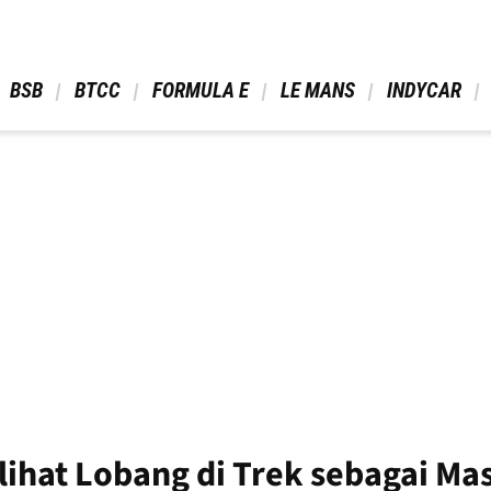
 BSB 
 BTCC 
 FORMULA E 
 LE MANS 
 INDYCAR 
lihat Lobang di Trek sebagai Ma