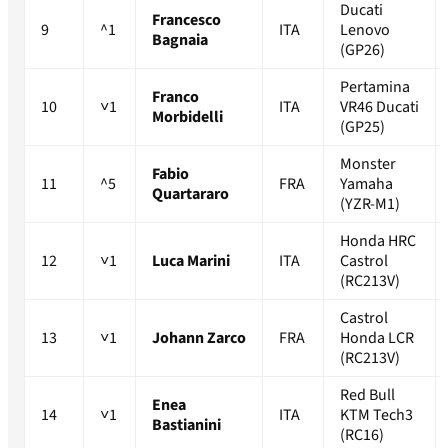
Ducati
Francesco
9
^1
ITA
Lenovo
Bagnaia
(GP26)
Pertamina
Franco
10
˅1
ITA
VR46 Ducati
Morbidelli
(GP25)
Monster
Fabio
11
^5
FRA
Yamaha
Quartararo
(YZR-M1)
Honda HRC
12
˅1
Luca Marini
ITA
Castrol
(RC213V)
Castrol
13
˅1
Johann Zarco
FRA
Honda LCR
(RC213V)
Red Bull
Enea
14
˅1
ITA
KTM Tech3
Bastianini
(RC16)