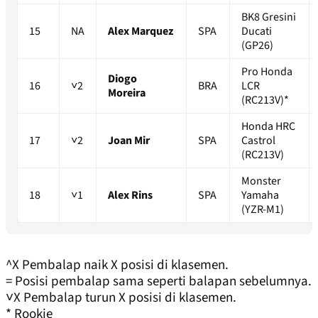
BK8 Gresini
15
NA
Alex Marquez
SPA
Ducati
(GP26)
Pro Honda
Diogo
16
˅2
BRA
LCR
Moreira
(RC213V)*
Honda HRC
17
˅2
Joan Mir
SPA
Castrol
(RC213V)
Monster
18
˅1
Alex Rins
SPA
Yamaha
(YZR-M1)
^X Pembalap naik X posisi di klasemen.
= Posisi pembalap sama seperti balapan sebelumnya.
˅X Pembalap turun X posisi di klasemen.
* Rookie