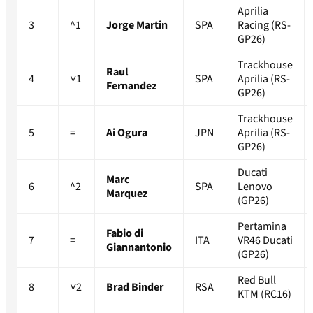
Aprilia
3
^1
Jorge Martin
SPA
Racing (RS-
GP26)
Trackhouse
Raul
4
˅1
SPA
Aprilia (RS-
Fernandez
GP26)
Trackhouse
5
=
Ai Ogura
JPN
Aprilia (RS-
GP26)
Ducati
Marc
6
^2
SPA
Lenovo
Marquez
(GP26)
Pertamina
Fabio di
7
=
ITA
VR46 Ducati
Giannantonio
(GP26)
Red Bull
8
˅2
Brad Binder
RSA
KTM (RC16)