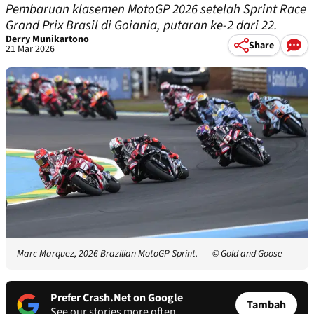
Pembaruan klasemen MotoGP 2026 setelah Sprint Race
Grand Prix Brasil di Goiania, putaran ke-2 dari 22.
Derry Munikartono
Share
21 Mar 2026
Marc Marquez, 2026 Brazilian MotoGP Sprint.
© Gold and Goose
Prefer Crash.Net on Google
Tambah
See our stories more often