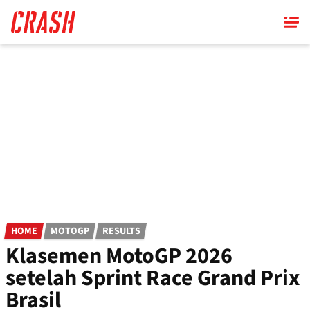
Skip
to
main
content
HOME
MOTOGP
RESULTS
Klasemen MotoGP 2026
setelah Sprint Race Grand Prix
Brasil