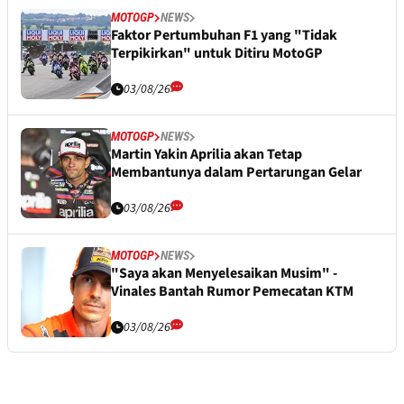
MOTOGP
NEWS
Faktor Pertumbuhan F1 yang "Tidak
Terpikirkan" untuk Ditiru MotoGP
03/08/26
MOTOGP
NEWS
Martin Yakin Aprilia akan Tetap
Membantunya dalam Pertarungan Gelar
03/08/26
MOTOGP
NEWS
"Saya akan Menyelesaikan Musim" -
Vinales Bantah Rumor Pemecatan KTM
03/08/26