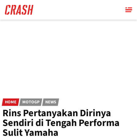
Skip
to
main
content
HOME
MOTOGP
NEWS
Rins Pertanyakan Dirinya
Sendiri di Tengah Performa
Sulit Yamaha