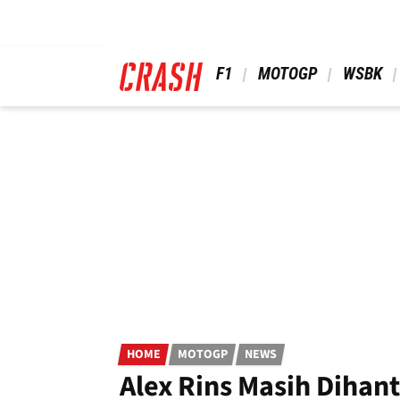
Skip
to
main
content
 F1 
 MOTOGP 
 WSBK 
HOME
MOTOGP
NEWS
Alex Rins Masih Dihant