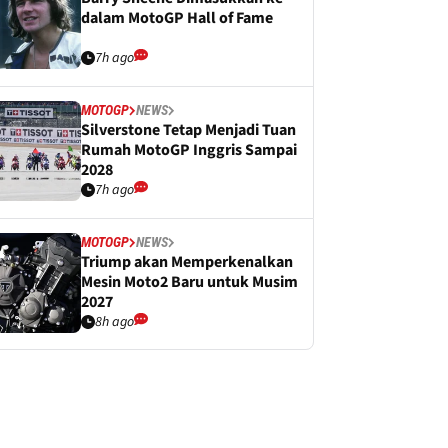
dalam MotoGP Hall of Fame
7h ago
MOTOGP
NEWS
Silverstone Tetap Menjadi Tuan
Rumah MotoGP Inggris Sampai
2028
7h ago
MOTOGP
NEWS
Triump akan Memperkenalkan
Mesin Moto2 Baru untuk Musim
2027
8h ago