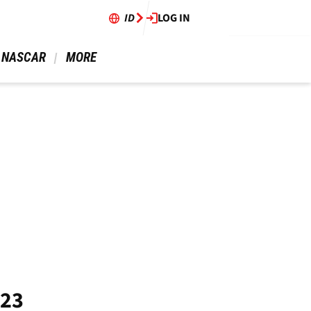
ID
LOG IN
 NASCAR 
 MORE 
023