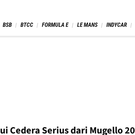
 BSB 
 BTCC 
 FORMULA E 
 LE MANS 
 INDYCAR 
ui Cedera Serius dari Mugello 2