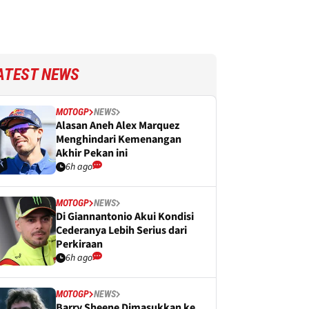
ATEST NEWS
MOTOGP
NEWS
Alasan Aneh Alex Marquez
Menghindari Kemenangan
Akhir Pekan ini
6h ago
MOTOGP
NEWS
Di Giannantonio Akui Kondisi
Cederanya Lebih Serius dari
Perkiraan
6h ago
MOTOGP
NEWS
Barry Sheene Dimasukkan ke