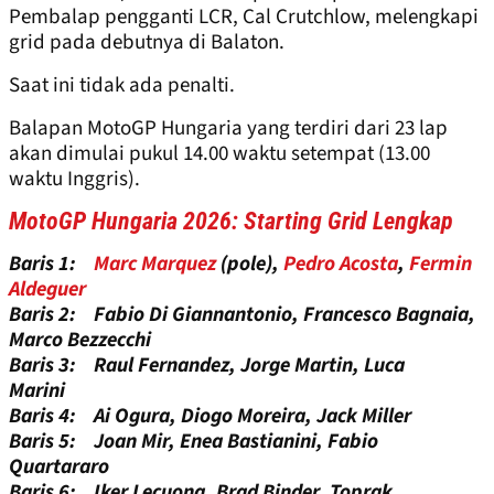
Pembalap pengganti LCR, Cal Crutchlow, melengkapi
grid pada debutnya di Balaton.
Saat ini tidak ada penalti.
Balapan MotoGP Hungaria yang terdiri dari 23 lap
akan dimulai pukul 14.00 waktu setempat (13.00
waktu Inggris).
MotoGP Hungaria 2026: Starting Grid Lengkap
Baris 1:
Marc Marquez
(pole),
Pedro Acosta
,
Fermin
Aldeguer
Baris 2: Fabio Di Giannantonio, Francesco Bagnaia,
Marco Bezzecchi
Baris 3: Raul Fernandez, Jorge Martin, Luca
Marini
Baris 4: Ai Ogura, Diogo Moreira, Jack Miller
Baris 5: Joan Mir, Enea Bastianini, Fabio
Quartararo
Baris 6: Iker Lecuona, Brad Binder, Toprak