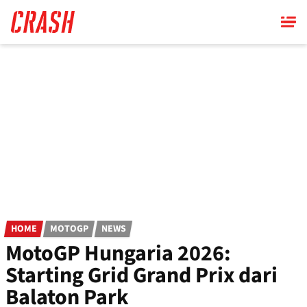
Skip
to
main
content
HOME
MOTOGP
NEWS
MotoGP Hungaria 2026:
Starting Grid Grand Prix dari
Balaton Park