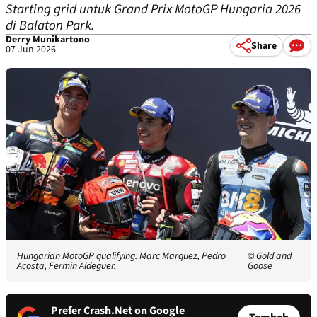
Starting grid untuk Grand Prix MotoGP Hungaria 2026
di Balaton Park.
Derry Munikartono
Share
07 Jun 2026
Hungarian MotoGP qualifying: Marc Marquez, Pedro
© Gold and
Acosta, Fermin Aldeguer.
Goose
Prefer Crash.Net on Google