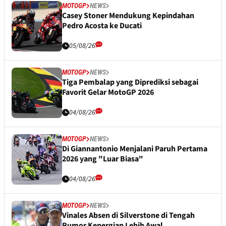
MOTOGP
NEWS
Casey Stoner Mendukung Kepindahan
Pedro Acosta ke Ducati
05/08/26
MOTOGP
NEWS
Tiga Pembalap yang Diprediksi sebagai
Favorit Gelar MotoGP 2026
04/08/26
MOTOGP
NEWS
Di Giannantonio Menjalani Paruh Pertama
2026 yang "Luar Biasa"
04/08/26
MOTOGP
NEWS
Vinales Absen di Silverstone di Tengah
Rumor Kepergian Lebih Awal