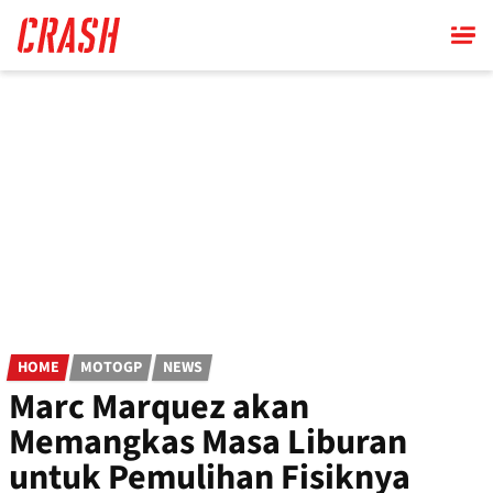
Skip
to
main
content
HOME
MOTOGP
NEWS
Marc Marquez akan
Memangkas Masa Liburan
untuk Pemulihan Fisiknya