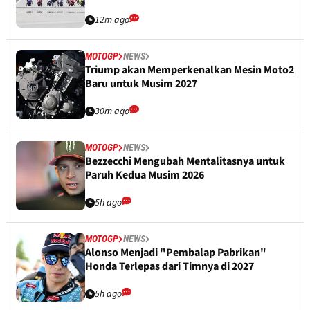
12m ago
MOTOGP
NEWS
Triump akan Memperkenalkan Mesin Moto2
Baru untuk Musim 2027
30m ago
MOTOGP
NEWS
Bezzecchi Mengubah Mentalitasnya untuk
Paruh Kedua Musim 2026
5h ago
MOTOGP
NEWS
Alonso Menjadi "Pembalap Pabrikan"
Honda Terlepas dari Timnya di 2027
5h ago