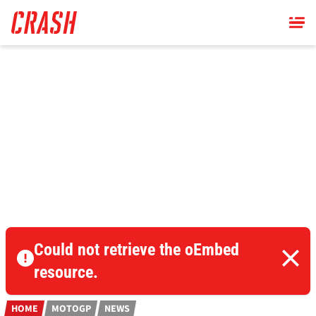
Skip
to
main
content
Could not retrieve the oEmbed
resource.
HOME
MOTOGP
NEWS