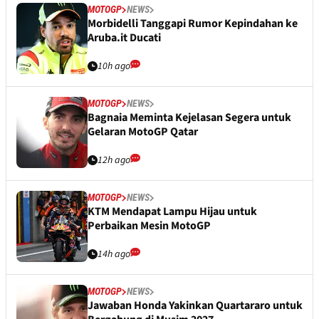
MOTOGP
NEWS
Morbidelli Tanggapi Rumor Kepindahan ke
Aruba.it Ducati
10h ago
MOTOGP
NEWS
Bagnaia Meminta Kejelasan Segera untuk
Gelaran MotoGP Qatar
12h ago
MOTOGP
NEWS
KTM Mendapat Lampu Hijau untuk
Perbaikan Mesin MotoGP
14h ago
MOTOGP
NEWS
Jawaban Honda Yakinkan Quartararo untuk