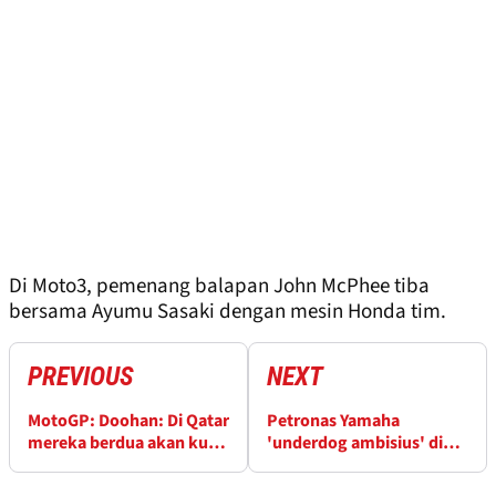
Di Moto3, pemenang balapan John McPhee tiba
bersama Ayumu Sasaki dengan mesin Honda tim.
PREVIOUS
NEXT
MotoGP: Doohan: Di Qatar
Petronas Yamaha
mereka berdua akan kuat,
'underdog ambisius' di
tantangan untuk menang
era baru MotoGP untuk
SRT