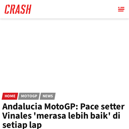
Skip
to
main
content
HOME
MOTOGP
NEWS
Andalucia MotoGP: Pace setter
Vinales 'merasa lebih baik' di
setiap lap