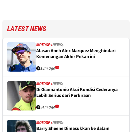
LATEST NEWS
MOTOGP
NEWS
Alasan Aneh Alex Marquez Menghindari
Kemenangan Akhir Pekan ini
13m ago
MOTOGP
NEWS
Di Giannantonio Akui Kondisi Cederanya
Lebih Serius dari Perkiraan
34m ago
MOTOGP
NEWS
Barry Sheene Dimasukkan ke dalam