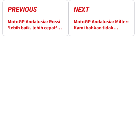
PREVIOUS
NEXT
MotoGP Andalusia: Rossi
MotoGP Andalusia: Miller:
'lebih baik, lebih cepat'
Kami bahkan tidak
setelah perubahan set-up
menggunakan gigi
keenam di sini ...