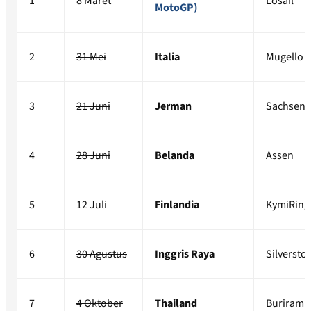
1
8 Maret
Losail
MotoGP)
2
31 Mei
Italia
Mugello
3
21 Juni
Jerman
Sachsenr
4
28 Juni
Belanda
Assen
5
12 Juli
Finlandia
KymiRing
6
30 Agustus
Inggris Raya
Silversto
7
4 Oktober
Thailand
Buriram