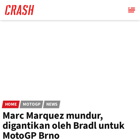
Skip
to
main
content
HOME
MOTOGP
NEWS
Marc Marquez mundur,
digantikan oleh Bradl untuk
MotoGP Brno