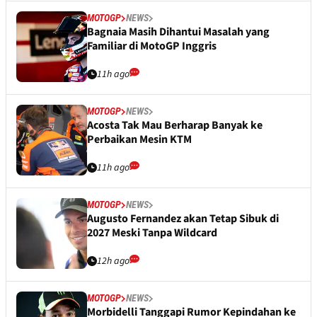
MOTOGP
NEWS
Bagnaia Masih Dihantui Masalah yang
Familiar di MotoGP Inggris
11h ago
MOTOGP
NEWS
Acosta Tak Mau Berharap Banyak ke
Perbaikan Mesin KTM
11h ago
MOTOGP
NEWS
Augusto Fernandez akan Tetap Sibuk di
2027 Meski Tanpa Wildcard
12h ago
MOTOGP
NEWS
Morbidelli Tanggapi Rumor Kepindahan ke