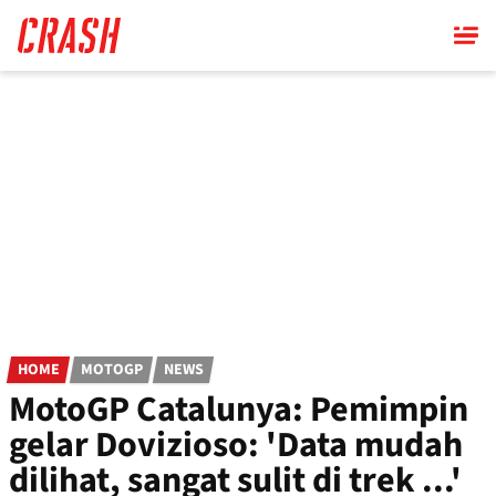
Skip
to
main
content
HOME
MOTOGP
NEWS
MotoGP Catalunya: Pemimpin
gelar Dovizioso: 'Data mudah
dilihat, sangat sulit di trek ...'