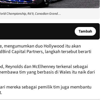
 World Championship, Rd 9, Canadian Grand…
Tambah
ine, mengumumkan duo Hollywood itu akan
ird Capital Partners, langkah tersebut berarti
od, Reynolds dan McElhenney terkenal sebagai
embawa tim yang berbasis di Wales itu naik dari
hari mereka sebagai pemilik tim juga membantu
t.