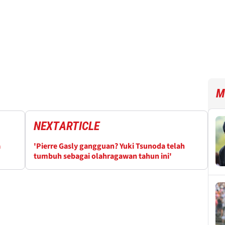
M
NEXT
ARTICLE
a
'Pierre Gasly gangguan? Yuki Tsunoda telah
tumbuh sebagai olahragawan tahun ini'