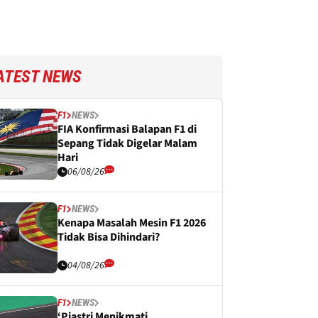
ATEST NEWS
F1
NEWS
FIA Konfirmasi Balapan F1 di
Sepang Tidak Digelar Malam
Hari
06/08/26
F1
NEWS
Kenapa Masalah Mesin F1 2026
Tidak Bisa Dihindari?
04/08/26
F1
NEWS
‘Piastri Menikmati