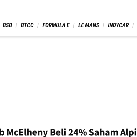
 BSB 
 BTCC 
 FORMULA E 
 LE MANS 
 INDYCAR 
b McElheny Beli 24% Saham Alp