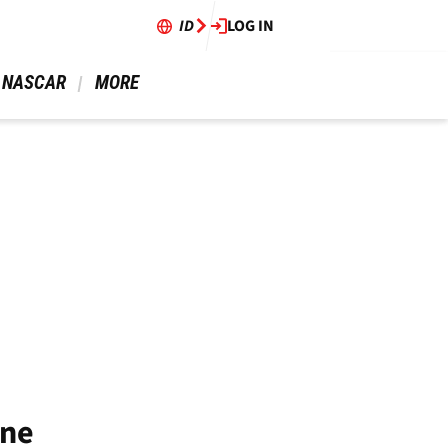
ID
LOG IN
 NASCAR 
 MORE 
ine