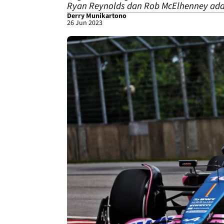
Ryan Reynolds dan Rob McElhenney adal
Derry Munikartono
26 Jun 2023