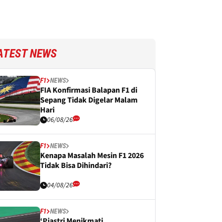
ATEST NEWS
F1
NEWS
FIA Konfirmasi Balapan F1 di
Sepang Tidak Digelar Malam
Hari
06/08/26
F1
NEWS
Kenapa Masalah Mesin F1 2026
Tidak Bisa Dihindari?
04/08/26
F1
NEWS
‘Piastri Menikmati