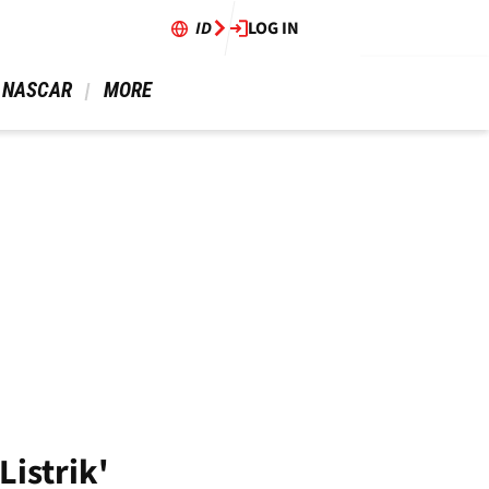
ID
LOG IN
 NASCAR 
 MORE 
istrik'