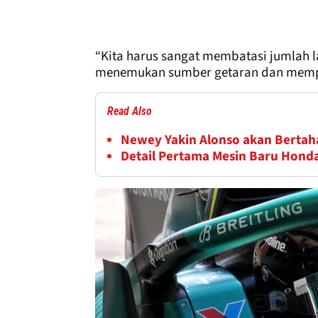
“Kita harus sangat membatasi jumlah l
menemukan sumber getaran dan memper
Read Also
Newey Yakin Alonso akan Bertaha
Detail Pertama Mesin Baru Hond