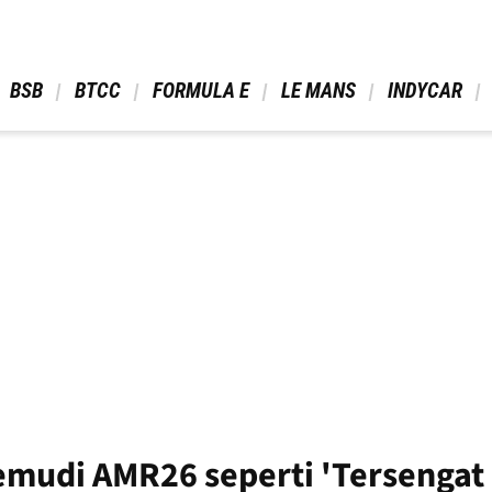
 BSB 
 BTCC 
 FORMULA E 
 LE MANS 
 INDYCAR 
emudi AMR26 seperti 'Tersengat L