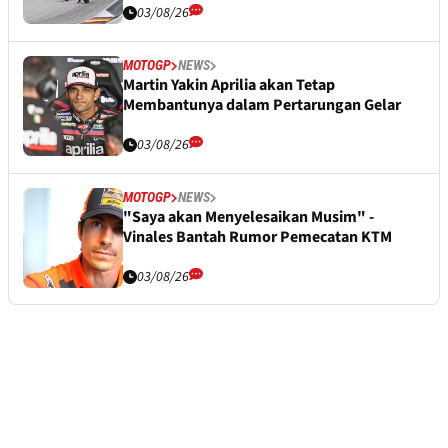
03/08/26
MOTOGP
NEWS
Martin Yakin Aprilia akan Tetap
Membantunya dalam Pertarungan Gelar
03/08/26
MOTOGP
NEWS
"Saya akan Menyelesaikan Musim" -
Vinales Bantah Rumor Pemecatan KTM
03/08/26