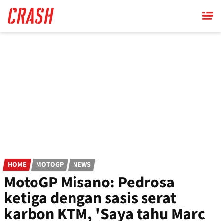
Skip
to
main
content
HOME
MOTOGP
NEWS
MotoGP Misano: Pedrosa
ketiga dengan sasis serat
karbon KTM, 'Saya tahu Marc