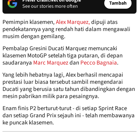
Prefer Crash.Net on Google
Tambah
See our stories more often
Pemimpin klasemen,
Alex Marquez,
dipuji atas
pendekatannya yang rendah hati dalam mengawali
musim dengan gemilang.
Pembalap Gresini Ducati Marquez memuncaki
klasemen MotoGP setelah tiga putaran, di depan
saudaranya
Marc Marquez
dan
Pecco Bagnaia
.
Yang lebih hebatnya lagi, Alex berhasil mencapai
prestasi luar biasa tersebut sambil mengendarai
Ducati yang berusia satu tahun dibandingkan dengan
mesin pabrikan milik para pesaingnya.
Enam finis P2 berturut-turut - di setiap Sprint Race
dan setiap Grand Prix sejauh ini - telah membawanya
ke puncak klasemen.