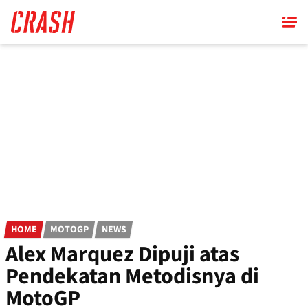
Skip
to
main
content
HOME
MOTOGP
NEWS
Alex Marquez Dipuji atas
Pendekatan Metodisnya di
MotoGP