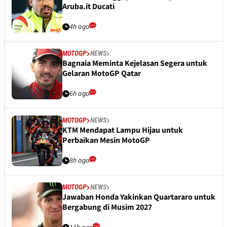
Aruba.it Ducati
4h ago
MOTOGP
NEWS
Bagnaia Meminta Kejelasan Segera untuk
Gelaran MotoGP Qatar
6h ago
MOTOGP
NEWS
KTM Mendapat Lampu Hijau untuk
Perbaikan Mesin MotoGP
8h ago
MOTOGP
NEWS
Jawaban Honda Yakinkan Quartararo untuk
Bergabung di Musim 2027